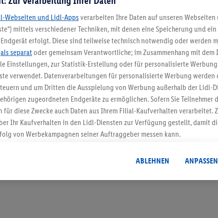
t: Zur Verarbeitung Ihrer Daten
dl-Webseiten und Lidl-Apps
verarbeiten Ihre Daten auf unseren Webseiten
te“) mittels verschiedener Techniken, mit denen eine Speicherung und ein 
Endgerät erfolgt. Diese sind teilweise technisch notwendig oder werden m
5.95 € Versand spa
.
als separat
oder gemeinsam Verantwortliche; im Zusammenhang mit dem 
ble Einstellungen, zur Statistik-Erstellung oder für personalisierte Werbun
Jetzt zum Newsletter anmel
nste verwendet. Datenverarbeitungen für personalisierte Werbung werden
euern und um Dritten die Ausspielung von Werbung außerhalb der Lidl-Di
Gutschein sichern!
ehörigen zugeordneten Endgeräte zu ermöglichen. Sofern Sie Teilnehmer de
 für diese Zwecke auch Daten aus Ihrem Filial-Kaufverhalten verarbeitet
ber Ihr Kaufverhalten in den Lidl-Diensten zur Verfügung gestellt, damit di
folg von Werbekampagnen seiner Auftraggeber messen kann.
isierter Werbung basiert auf der Generierung von auch mit Daten von and
. Dies umfasst die Zusammenführung von Daten (z.B. über Ihre Nutzung der 
ABLEHNEN
ANPASSEN
dl-Diensten, Informationen aus Ihrem Kundenkonto - z.B. Alter oder Geschl
 auch über verschiedene Endgeräte und Lidl-Dienste hinweg einschließli
auf Informationen auf Ihren Endgeräten zur Erstellung von Zielgruppen (
nhang mit dem Ausspielen dieser Werbung erfolgen Verarbeitungen auch
bung, zur Zielgruppenforschung, zur Entwicklung von Angeboten sowie z