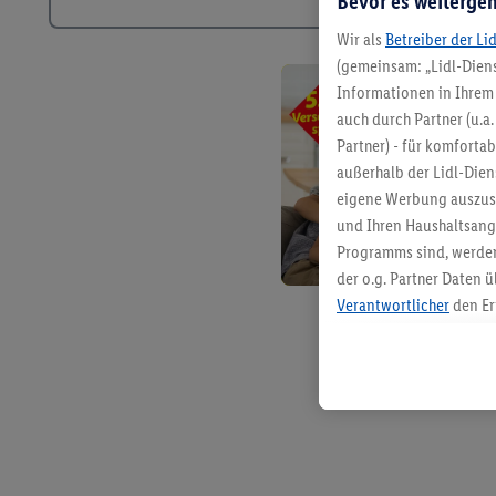
Bevor es weitergeh
Wir als
Betreiber der Li
(gemeinsam: „Lidl-Diens
Informationen in Ihrem 
auch durch Partner (u.a
Partner) - für komforta
außerhalb der Lidl-Die
eigene Werbung auszust
und Ihren Haushaltsang
Programms sind, werden
der o.g. Partner Daten ü
Verantwortlicher
den Er
Die Erstellung personal
angereicherten Profilen
Kaufverhalten in den Li
genauen Standortdaten)
und/ oder dem Zugriff 
Segmenten). Im Zusamme
Erfolgsmessung der Wer