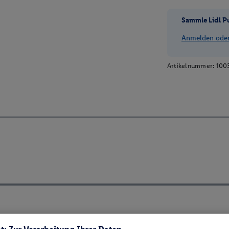
Sammle Lidl P
Anmelden oder 
Artikelnummer:
100
ch ElektroG und BattVO-BattDG