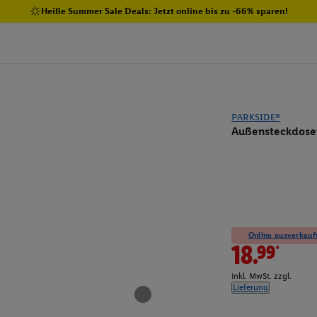
Heiße Summer Sale Deals: Jetzt online bis zu -66% sparen!
PARKSIDE®
Außensteckdosen
Online ausverkauft
18.99*
inkl. MwSt. zzgl.
Lieferung