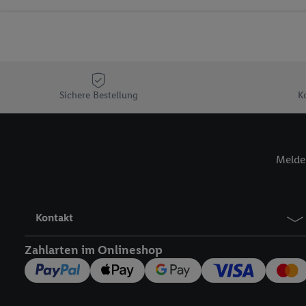
Sicherung und Optimie
Sofern Sie hier Ihre Zus
Plus-Konto einloggen, 
Verantwortlichkeit mit
zu erstellen (die sogen
können, um Sie in von 
Sichere Bestellung
K
Hierzu wird von uns un
Adresse in gemeinsamer 
Zudem erlauben Sie uns,
Melde 
den Lidl-Diensten einzus
Wenn das der Fall ist, g
Kundenkonto-Referenz, 
verwenden, um Sie wied
Kontakt
Insbesondere können Sie
werden, damit wir Ihnen
Zahlarten im Onlineshop
Nutzung der Utiq-Techno
widerrufen - jederzeit 
Telekommunikations-basi