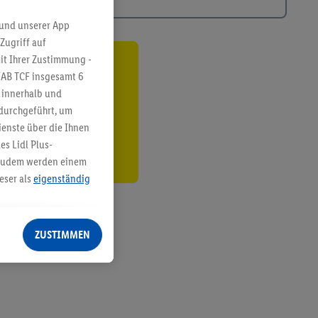
 und unserer App
Zugriff auf
it Ihrer Zustimmung -
ren³²ᵃ
IAB TCF insgesamt
6
g innerhalb und
den
 durchgeführt, um
enste über die Ihnen
s Lidl Plus-
. Zudem werden einem
eser als
eigenständig
eren Diensten
Lidl-Dienste, Ihr
ZUSTIMMEN
echt - sowie Ihre
ch dem Speichern von
sogenannten
 zur Leistungs-/
ur technischen