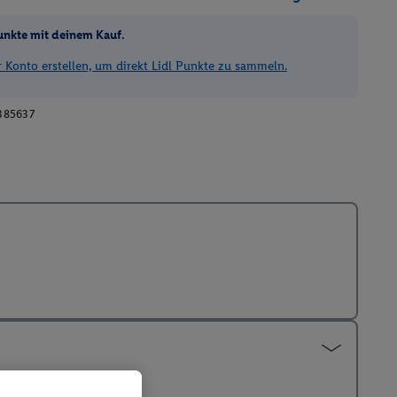
unkte mit deinem Kauf.
Konto erstellen, um direkt Lidl Punkte zu sammeln.
385637