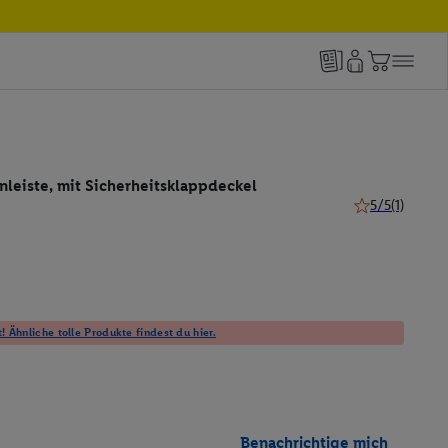
leiste, mit Sicherheitsklappdeckel
5/5
(1)
5 von 5 Sternen
! Ähnliche tolle Produkte findest du hier.
Benachrichtige mich