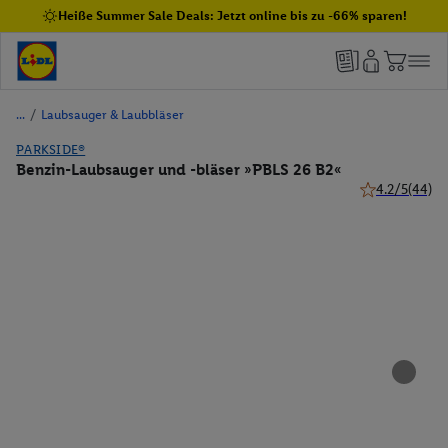
Heiße Summer Sale Deals: Jetzt online bis zu -66% sparen!
/
Laubsauger & Laubbläser
PARKSIDE®
Benzin-Laubsauger und -bläser »PBLS 26 B2«
4.2/5
(44)
4.2 von 5 Ster