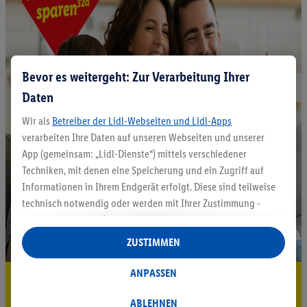
Bevor es weitergeht: Zur Verarbeitung Ihrer
Daten
Wir als
Betreiber der Lidl-Webseiten und Lidl-Apps
verarbeiten Ihre Daten auf unseren Webseiten und unserer
App (gemeinsam: „Lidl-Dienste“) mittels verschiedener
Techniken, mit denen eine Speicherung und ein Zugriff auf
Informationen in Ihrem Endgerät erfolgt. Diese sind teilweise
technisch notwendig oder werden mit Ihrer Zustimmung -
auch durch Partner (u.a.
als separat
oder gemeinsam
Verantwortliche; im Zusammenhang mit dem IAB TCF
ZUSTIMMEN
insgesamt
6
Partner) - für komfortable Einstellungen, zur
Statistik-Erstellung oder für personalisierte Werbung
ANPASSEN
5.95 € Versand sparen³²ᵃ
innerhalb und außerhalb der Lidl-Dienste verwendet.
Datenverarbeitungen für personalisierte Werbung werden
ABLEHNEN
Jetzt zum Newsletter anmelden