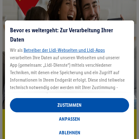
Bevor es weitergeht: Zur Verarbeitung Ihrer
Daten
Wir als
Betreiber der Lidl-Webseiten und Lidl-Apps
verarbeiten Ihre Daten auf unseren Webseiten und unserer
App (gemeinsam: „Lidl-Dienste“) mittels verschiedener
Techniken, mit denen eine Speicherung und ein Zugriff auf
Informationen in Ihrem Endgerät erfolgt. Diese sind teilweise
technisch notwendig oder werden mit Ihrer Zustimmung -
auch durch Partner (u.a.
als separat
oder gemeinsam
Verantwortliche; im Zusammenhang mit dem IAB TCF
ZUSTIMMEN
insgesamt
6
Partner) - für komfortable Einstellungen, zur
5.95 € Versand sparen³²ᵃ
Statistik-Erstellung oder für personalisierte Werbung
ANPASSEN
innerhalb und außerhalb der Lidl-Dienste verwendet.
Jetzt zum Newsletter anmelden
Datenverarbeitungen für personalisierte Werbung werden
ABLEHNEN