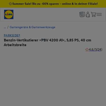
Summer Sale! Bis zu -66% sparen – online & in deiner Filiale!
/
Gartengeräte & Gartenwerkzeuge
PARKSIDE®
Benzin-Vertikutierer »PBV 4200 A1«, 5,85 PS, 40 cm
Arbeitsbreite
4.6/5
(24)
4.6 von 5 Ster