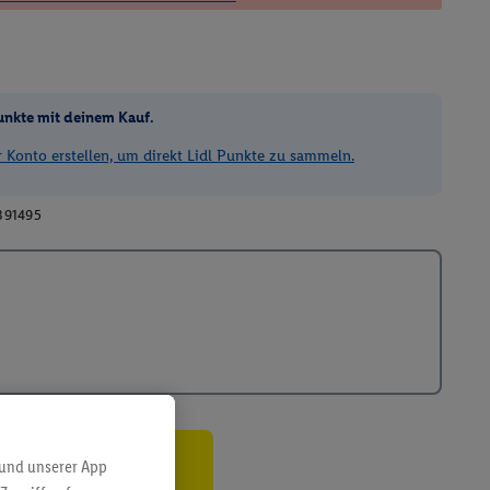
unkte mit deinem Kauf.
Konto erstellen, um direkt Lidl Punkte zu sammeln.
391495
 und unserer App
ren³²ᵃ