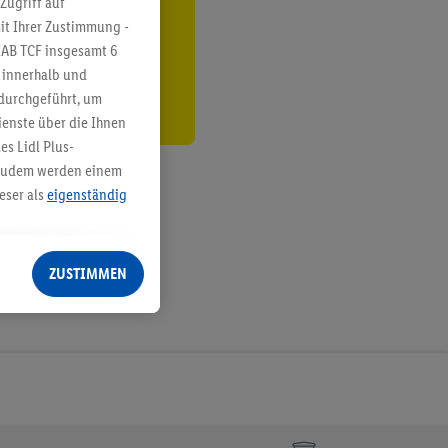
Zugriff auf
it Ihrer Zustimmung -
den
IAB TCF insgesamt
6
g innerhalb und
 durchgeführt, um
enste über die Ihnen
s Lidl Plus-
. Zudem werden einem
eser als
eigenständig
eren Diensten
Lidl-Dienste, Ihr
ZUSTIMMEN
echt - sowie Ihre
ch dem Speichern von
sogenannten
 zur Leistungs-/
ur technischen
n Ihr bestehendes Lidl