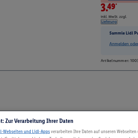
3.49*
inkl. MwSt. zzgl.
Lieferung
Sammle Lidl P
Anmelden oder 
Artikelnummer:
100
t: Zur Verarbeitung Ihrer Daten
dl-Webseiten und Lidl-Apps
verarbeiten Ihre Daten auf unseren Webseiten
5.95 € Versand spa