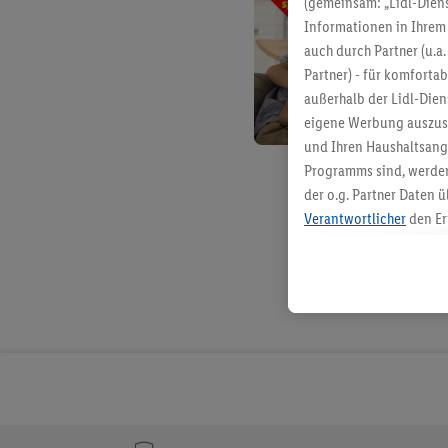
(gemeinsam: „Lidl-Diens
Informationen in Ihrem 
auch durch Partner (u.a
Partner) - für komforta
außerhalb der Lidl-Die
eigene Werbung auszust
und Ihren Haushaltsang
Programms sind, werden
der o.g. Partner Daten ü
Verantwortlicher
den Er
Die Erstellung personal
angereicherten Profilen
Kaufverhalten in den Li
genauen Standortdaten)
und/ oder dem Zugriff 
Segmenten). Im Zusamme
Erfolgsmessung der Wer
Sicherung und Optimie
Sofern Sie hier Ihre Zus