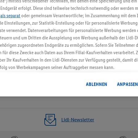
te“) mittels verschiedener Techniken, mit denen eine Speicherung und ein 
Endgerät erfolgt. Diese sind teilweise technisch notwendig oder werden m
Jetzt zum Newsletter anmel
.
als separat
oder gemeinsam Verantwortliche; im Zusammenhang mit dem 
ble Einstellungen, zur Statistik-Erstellung oder für personalisierte Werbun
Gutschein sichern!
nste verwendet. Datenverarbeitungen für personalisierte Werbung werden
euern und um Dritten die Ausspielung von Werbung außerhalb der Lidl-Di
ehörigen zugeordneten Endgeräte zu ermöglichen. Sofern Sie Teilnehmer de
 für diese Zwecke auch Daten aus Ihrem Filial-Kaufverhalten verarbeitet
ber Ihr Kaufverhalten in den Lidl-Diensten zur Verfügung gestellt, damit di
folg von Werbekampagnen seiner Auftraggeber messen kann.
isierter Werbung basiert auf der Generierung von auch mit Daten von and
. Dies umfasst die Zusammenführung von Daten (z.B. über Ihre Nutzung der 
ABLEHNEN
ANPASSEN
dl-Diensten, Informationen aus Ihrem Kundenkonto - z.B. Alter oder Geschl
 auch über verschiedene Endgeräte und Lidl-Dienste hinweg einschließli
auf Informationen auf Ihren Endgeräten zur Erstellung von Zielgruppen (
nhang mit dem Ausspielen dieser Werbung erfolgen Verarbeitungen auch
bung, zur Zielgruppenforschung, zur Entwicklung von Angeboten sowie z
Lidl-Newsletter
rung dieser Werbeausspielungen.
timmung dazu erteilen und danach ein Lidl Plus-Konto erstellen bzw. sich i