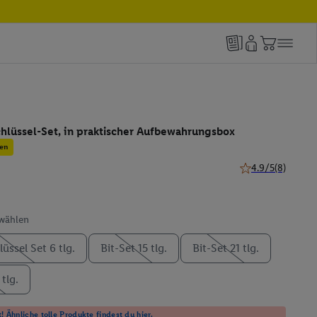
chlüssel-Set, in praktischer Aufbewahrungsbox
en
4.9/5
(8)
4.9 von 5 Sternen
swählen
üssel Set 6 tlg.
Bit-Set 15 tlg.
Bit-Set 21 tlg.
 tlg.
! Ähnliche tolle Produkte findest du hier.