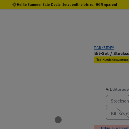
Heiße Summer Sale Deals: Jetzt online bis zu -66% sparen!
PARKSIDE®
Bit-Set / Stecks
Top Kundenbewertung
Art:
Bitte au
Steckschl
Bit-Set 6
Online ausverkauft