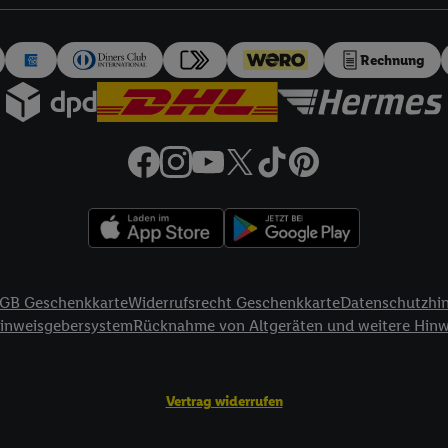
auch über
das Datenschutzportal von Utiq („consenthub“)
oder über „Anpass
erten Utiq-Technologie für digitales Marketing“ am unteren Ende dieser E
rufen. Weitere Informationen finden Sie in den
Datenschutzbestimmungen 
Rechnung
Ablehnen“ können Sie nur den Einsatz notwendiger Techniken zulassen. Dur
e allen Verarbeitungen zu sämtlichen vorgenannten Zwecken unter Einbi
eitere Informationen, auch zur Speicherdauer der Daten und zu Ihrem Rech
ür die Zukunft zu widerrufen, finden Sie in unseren
Datenschutzbestimmu
npassen“ können Sie einzelne Verwendungszwecke oder Partner zulassen; d
artig benannten Zwecke und Funktionen im Rahmen des Einsatzes des IA
herheit, Verhinderung und Aufdeckung von Betrug und Fehlerbehebung, Be
d Inhalten, Abgleichung und Kombination von Daten aus unterschiedlich
ner Endgeräte, Identifikation von Geräten anhand automatisch übermittel
GB Geschenkkarte
Widerrufsrecht Geschenkkarte
Datenschutzhi
on Werbekampagnen durch TTD und Nutzung der Telekommunikations-basie
Hinweisgebersystem
Rücknahme von Altgeräten und weitere Hin
es Marketing, sowie:
Standortdaten. Erstellung von Profilen für personalisierte Werbung. Spe
Vertrag widerrufen
tionen auf einem Endgerät. Entwicklung und Verbesserung der Angebote. 
Statistiken oder Kombinationen von Daten aus verschiedenen Quellen. V