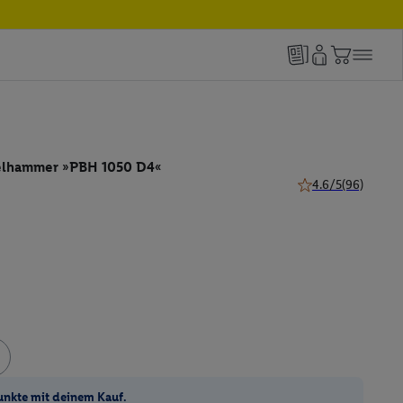
elhammer »PBH 1050 D4«
4.6/5
(96)
4.6 von 5 Sternen 
unkte mit deinem Kauf.