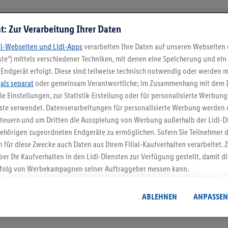
t: Zur Verarbeitung Ihrer Daten
dl-Webseiten und Lidl-Apps
verarbeiten Ihre Daten auf unseren Webseiten
te“) mittels verschiedener Techniken, mit denen eine Speicherung und ein 
Endgerät erfolgt. Diese sind teilweise technisch notwendig oder werden m
.
als separat
oder gemeinsam Verantwortliche; im Zusammenhang mit dem 
ble Einstellungen, zur Statistik-Erstellung oder für personalisierte Werbun
nste verwendet. Datenverarbeitungen für personalisierte Werbung werden
5.95 € Versand spa
euern und um Dritten die Ausspielung von Werbung außerhalb der Lidl-Di
Jetzt zum Newsletter anmel
ehörigen zugeordneten Endgeräte zu ermöglichen. Sofern Sie Teilnehmer de
 für diese Zwecke auch Daten aus Ihrem Filial-Kaufverhalten verarbeitet
ber Ihr Kaufverhalten in den Lidl-Diensten zur Verfügung gestellt, damit di
Gutschein sichern!
folg von Werbekampagnen seiner Auftraggeber messen kann.
isierter Werbung basiert auf der Generierung von auch mit Daten von and
. Dies umfasst die Zusammenführung von Daten (z.B. über Ihre Nutzung der 
ABLEHNEN
ANPASSEN
dl-Diensten, Informationen aus Ihrem Kundenkonto - z.B. Alter oder Geschl
 auch über verschiedene Endgeräte und Lidl-Dienste hinweg einschließli