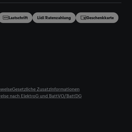
en“/„Nutzung der
inwilligung (nur für
von Utiq
.
Lastschrift
Lidl Ratenzahlung
Geschenkkarte
ch einen Klick auf
ndung sämtlicher
t, Ihre Einwilligung
ngen
.
Die Impressen
as gilt auch für die
B TCF für Werbung und
reitstellung und
en Quellen,
ter Informationen,
nweise
Gesetzliche Zusatzinformationen
rten Utiq-
weise nach ElektroG und BattVO/BattDG
ichern von oder
Analyse von
erwendung