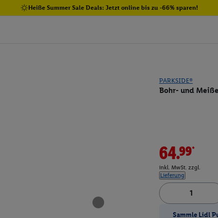
Heiße Summer Sale Deals: Jetzt online bis zu -66% sparen!
PARKSIDE®
Bohr- und Meiß
64.99*
inkl. MwSt. zzgl.
Lieferung
Sammle Lidl P