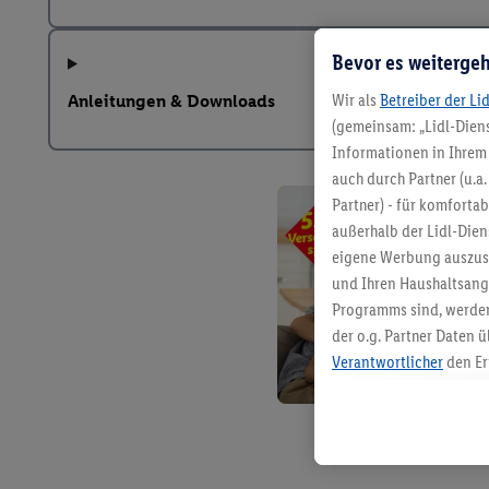
Bevor es weitergeh
Wir als
Betreiber der Li
Anleitungen & Downloads
(gemeinsam: „Lidl-Diens
Informationen in Ihrem 
auch durch Partner (u.a
Partner) - für komforta
außerhalb der Lidl-Die
eigene Werbung auszust
und Ihren Haushaltsang
Programms sind, werden
der o.g. Partner Daten ü
Verantwortlicher
den Er
Die Erstellung personal
angereicherten Profilen
Kaufverhalten in den Li
genauen Standortdaten)