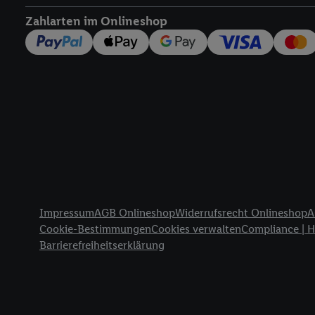
widerrufen - jederzeit 
Zahlarten im Onlineshop
Telekommunikations-basi
die Lidl-Dienste) wider
Durch einen Klick auf „
„Zustimmen“ stimmen Si
genannten Partner zu. W
jederzeit mit Wirkung f
finden Sie hier.
Unter „A
nachfolgend schlagwort
Erfolgsmessung:
Gewährleistung der Sic
Anzeige von Werbung un
Rechtliche Informationen
Verknüpfung verschiede
Impressum
AGB Onlineshop
Widerrufsrecht Onlineshop
A
Messung des Erfolgs v
Cookie-Bestimmungen
Cookies verwalten
Compliance | 
Technologie für digital
Barrierefreiheitserklärung
Verwendung genauer 
Zugriff auf Informa
Zielgruppen durch 