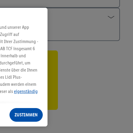
 und unserer App
Zugriff auf
it Ihrer Zustimmung -
IAB TCF insgesamt
6
g innerhalb und
 durchgeführt, um
ren³²ᵃ
enste über die Ihnen
den
s Lidl Plus-
. Zudem werden einem
eser als
eigenständig
eren Diensten
Lidl-Dienste, Ihr
ZUSTIMMEN
echt - sowie Ihre
ch dem Speichern von