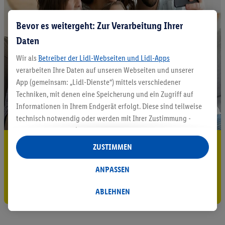
Bevor es weitergeht: Zur Verarbeitung Ihrer
Daten
Wir als
Betreiber der Lidl-Webseiten und Lidl-Apps
verarbeiten Ihre Daten auf unseren Webseiten und unserer
App (gemeinsam: „Lidl-Dienste“) mittels verschiedener
Techniken, mit denen eine Speicherung und ein Zugriff auf
Informationen in Ihrem Endgerät erfolgt. Diese sind teilweise
technisch notwendig oder werden mit Ihrer Zustimmung -
auch durch Partner (u.a.
als separat
oder gemeinsam
Verantwortliche; im Zusammenhang mit dem IAB TCF
5.95 € Versand sparen³²ᵃ
ZUSTIMMEN
insgesamt
6
Partner) - für komfortable Einstellungen, zur
Jetzt zum Newsletter anmelden
Statistik-Erstellung oder für personalisierte Werbung
ANPASSEN
innerhalb und außerhalb der Lidl-Dienste verwendet.
Gutschein sichern!
Datenverarbeitungen für personalisierte Werbung werden
ABLEHNEN
durchgeführt, um eigene Werbung auszusteuern und um
Dritten die Ausspielung von Werbung außerhalb der Lidl-