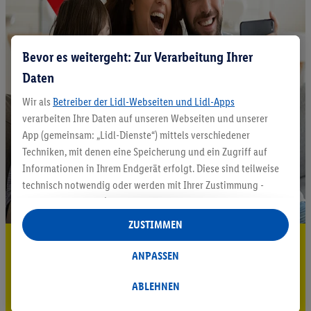
Bevor es weitergeht: Zur Verarbeitung Ihrer
Daten
Wir als
Betreiber der Lidl-Webseiten und Lidl-Apps
verarbeiten Ihre Daten auf unseren Webseiten und unserer
App (gemeinsam: „Lidl-Dienste“) mittels verschiedener
Techniken, mit denen eine Speicherung und ein Zugriff auf
Informationen in Ihrem Endgerät erfolgt. Diese sind teilweise
technisch notwendig oder werden mit Ihrer Zustimmung -
auch durch Partner (u.a.
als separat
oder gemeinsam
Verantwortliche; im Zusammenhang mit dem IAB TCF
ZUSTIMMEN
insgesamt
6
Partner) - für komfortable Einstellungen, zur
5.95 € Versand sparen³²ᵃ
Statistik-Erstellung oder für personalisierte Werbung
ANPASSEN
Jetzt zum Newsletter anmelden
innerhalb und außerhalb der Lidl-Dienste verwendet.
Datenverarbeitungen für personalisierte Werbung werden
ABLEHNEN
Gutschein sichern!
durchgeführt, um eigene Werbung auszusteuern und um