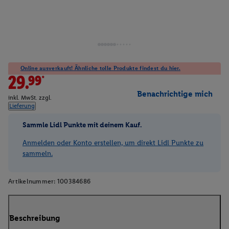
Online ausverkauft! Ähnliche tolle Produkte findest du hier.
29.99*
Benachrichtige mich
inkl. MwSt. zzgl.
Lieferung
Sammle Lidl Punkte mit deinem Kauf.
Anmelden oder Konto erstellen, um direkt Lidl Punkte zu
sammeln.
Artikelnummer:
100384686
Beschreibung