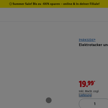
Summer Sale! Bis zu -66% sparen – online & in deiner Filiale!
PARKSIDE®
Elektrotacker un
19.99*
inkl. MwSt. zzgl.
Lieferung