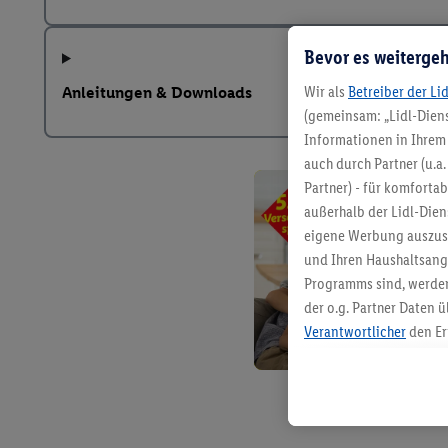
Bevor es weitergeh
Wir als
Betreiber der Li
Anleitungen & Downloads
(gemeinsam: „Lidl-Diens
Informationen in Ihrem 
auch durch Partner (u.a
Partner) - für komforta
außerhalb der Lidl-Die
eigene Werbung auszust
und Ihren Haushaltsang
Programms sind, werden
der o.g. Partner Daten ü
Verantwortlicher
den Er
Die Erstellung personal
angereicherten Profilen
Kaufverhalten in den Li
genauen Standortdaten)