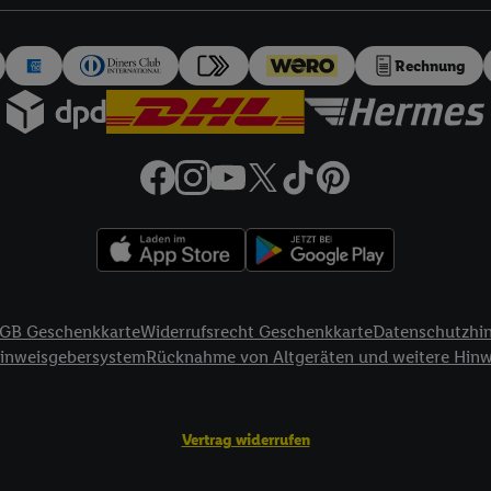
auch über
das Datenschutzportal von Utiq („consenthub“)
oder über „Anpass
erten Utiq-Technologie für digitales Marketing“ am unteren Ende dieser E
rufen. Weitere Informationen finden Sie in den
Datenschutzbestimmungen 
Rechnung
Ablehnen“ können Sie nur den Einsatz notwendiger Techniken zulassen. Dur
e allen Verarbeitungen zu sämtlichen vorgenannten Zwecken unter Einbi
eitere Informationen, auch zur Speicherdauer der Daten und zu Ihrem Rech
ür die Zukunft zu widerrufen, finden Sie in unseren
Datenschutzbestimmu
npassen“ können Sie einzelne Verwendungszwecke oder Partner zulassen; d
artig benannten Zwecke und Funktionen im Rahmen des Einsatzes des IA
herheit, Verhinderung und Aufdeckung von Betrug und Fehlerbehebung, Be
d Inhalten, Abgleichung und Kombination von Daten aus unterschiedlich
ner Endgeräte, Identifikation von Geräten anhand automatisch übermittel
GB Geschenkkarte
Widerrufsrecht Geschenkkarte
Datenschutzhi
on Werbekampagnen durch TTD und Nutzung der Telekommunikations-basie
Hinweisgebersystem
Rücknahme von Altgeräten und weitere Hin
es Marketing, sowie:
Standortdaten. Erstellung von Profilen für personalisierte Werbung. Spe
Vertrag widerrufen
tionen auf einem Endgerät. Entwicklung und Verbesserung der Angebote. 
Statistiken oder Kombinationen von Daten aus verschiedenen Quellen. V