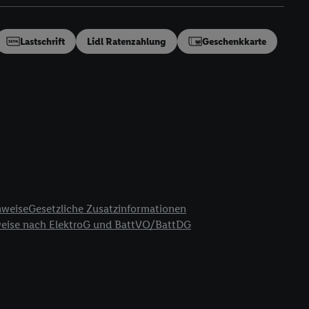
en“/„Nutzung der
inwilligung (nur für
von Utiq
.
Lastschrift
Lidl Ratenzahlung
Geschenkkarte
ch einen Klick auf
ndung sämtlicher
t, Ihre Einwilligung
ngen
.
Die Impressen
as gilt auch für die
B TCF für Werbung und
reitstellung und
en Quellen,
ter Informationen,
nweise
Gesetzliche Zusatzinformationen
rten Utiq-
weise nach ElektroG und BattVO/BattDG
ichern von oder
Analyse von
erwendung