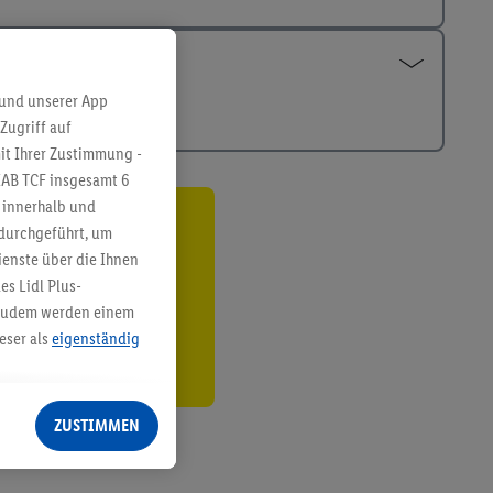
 und unserer App
Zugriff auf
it Ihrer Zustimmung -
IAB TCF insgesamt
6
g innerhalb und
 durchgeführt, um
ren³²ᵃ
enste über die Ihnen
den
s Lidl Plus-
. Zudem werden einem
eser als
eigenständig
eren Diensten
Lidl-Dienste, Ihr
ZUSTIMMEN
echt - sowie Ihre
ch dem Speichern von