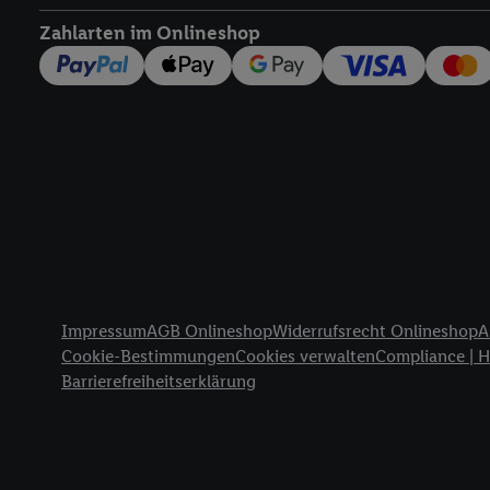
widerrufen - jederzeit 
Zahlarten im Onlineshop
Telekommunikations-basi
die Lidl-Dienste) wider
Durch einen Klick auf „
„Zustimmen“ stimmen Si
genannten Partner zu. W
jederzeit mit Wirkung f
finden Sie hier.
Unter „A
nachfolgend schlagwort
Erfolgsmessung:
Gewährleistung der Sic
Anzeige von Werbung un
Rechtliche Informationen
Verknüpfung verschiede
Impressum
AGB Onlineshop
Widerrufsrecht Onlineshop
A
Messung des Erfolgs v
Cookie-Bestimmungen
Cookies verwalten
Compliance | 
Technologie für digital
Barrierefreiheitserklärung
Verwendung genauer 
Zugriff auf Informa
Zielgruppen durch 