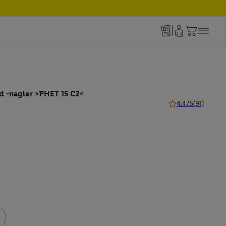
d -nagler »PHET 15 C2«
4.4/5
(91)
4.4 von 5 Sternen 