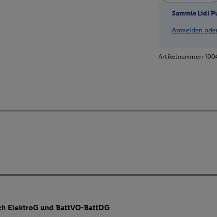
Sammle Lidl P
Anmelden oder 
Artikelnummer:
100
ch ElektroG und BattVO-BattDG