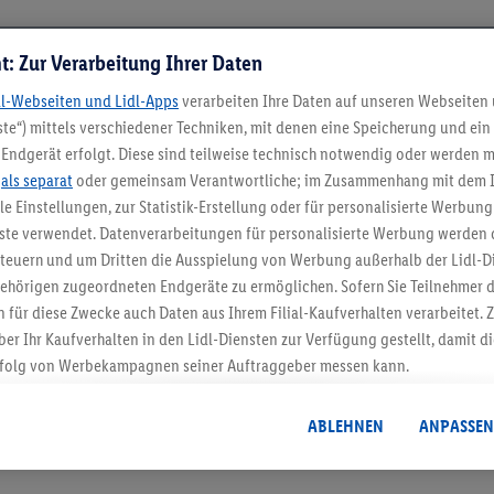
t: Zur Verarbeitung Ihrer Daten
dl-Webseiten und Lidl-Apps
verarbeiten Ihre Daten auf unseren Webseiten
te“) mittels verschiedener Techniken, mit denen eine Speicherung und ein 
Endgerät erfolgt. Diese sind teilweise technisch notwendig oder werden m
.
als separat
oder gemeinsam Verantwortliche; im Zusammenhang mit dem 
ble Einstellungen, zur Statistik-Erstellung oder für personalisierte Werbun
nste verwendet. Datenverarbeitungen für personalisierte Werbung werden
5.95 € Versand spa
euern und um Dritten die Ausspielung von Werbung außerhalb der Lidl-Di
Jetzt zum Newsletter anmel
ehörigen zugeordneten Endgeräte zu ermöglichen. Sofern Sie Teilnehmer de
 für diese Zwecke auch Daten aus Ihrem Filial-Kaufverhalten verarbeitet
ber Ihr Kaufverhalten in den Lidl-Diensten zur Verfügung gestellt, damit di
Gutschein sichern!
folg von Werbekampagnen seiner Auftraggeber messen kann.
isierter Werbung basiert auf der Generierung von auch mit Daten von and
. Dies umfasst die Zusammenführung von Daten (z.B. über Ihre Nutzung der 
ABLEHNEN
ANPASSEN
dl-Diensten, Informationen aus Ihrem Kundenkonto - z.B. Alter oder Geschl
 auch über verschiedene Endgeräte und Lidl-Dienste hinweg einschließli