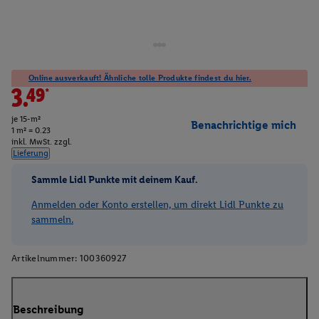
Online ausverkauft! Ähnliche tolle Produkte findest du hier.
3.49*
je 15-m²
Benachrichtige mich
1 m² = 0.23
inkl. MwSt. zzgl.
Lieferung
Sammle Lidl Punkte mit deinem Kauf.
Anmelden oder Konto erstellen, um direkt Lidl Punkte zu
sammeln.
Artikelnummer:
100360927
Beschreibung