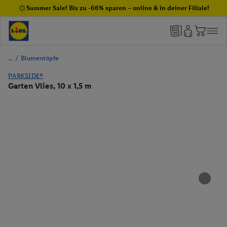
Summer Sale! Bis zu -66% sparen – online & in deiner Filiale!
/
Blumentöpfe
PARKSIDE®
Garten Vlies, 10 x 1,5 m