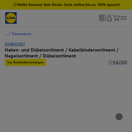
Heiße Summer Sale Deals: Jetzt online bis zu -66% sparen!
/
Eisenwaren
PARKSIDE®
Haken- und Dübelsortiment / Kabelbindersortiment /
Nagelsortiment / Dübelsortiment
4.8/5
(8)
Top Kundenbewertungen
4.8 von 5 Ste