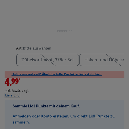
Art:
Bitte auswählen
Dübelsortiment, 378er Set
Haken- und Dübelsort
Online ausverkauft! Ähnliche tolle Produkte findest du hier.
4.99*
inkl. MwSt. zzgl.
Lieferung
Sammle Lidl Punkte mit deinem Kauf.
Anmelden oder Konto erstellen, um direkt Lidl Punkte zu
sammeln.