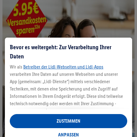
Bevor es weitergeht: Zur Verarbeitung Ihrer
Daten
Wir als
Betreiber der Lidl-Webseiten und Lidl-Apps
verarbeiten Ihre Daten auf unseren Webseiten und unserer
App (gemeinsam: „Lidl-Dienste“) mittels verschiedener
Techniken, mit denen eine Speicherung und ein Zugriff auf
Informationen in Ihrem Endgerät erfolgt. Diese sind teilweise
technisch notwendig oder werden mit Ihrer Zustimmung -
auch durch Partner (u.a.
als separat
oder gemeinsam
Verantwortliche; im Zusammenhang mit dem IAB TCF
ZUSTIMMEN
insgesamt
6
Partner) - für komfortable Einstellungen, zur
Statistik-Erstellung oder für personalisierte Werbung
ANPASSEN