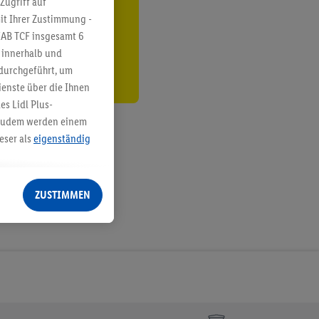
Zugriff auf
it Ihrer Zustimmung -
den
IAB TCF insgesamt
6
g innerhalb und
 durchgeführt, um
enste über die Ihnen
s Lidl Plus-
. Zudem werden einem
eser als
eigenständig
eren Diensten
Lidl-Dienste, Ihr
ZUSTIMMEN
echt - sowie Ihre
ch dem Speichern von
sogenannten
 zur Leistungs-/
ur technischen
n Ihr bestehendes Lidl