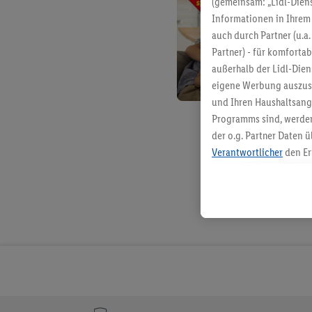
(gemeinsam: „Lidl-Diens
Informationen in Ihrem 
auch durch Partner (u.a
Partner) - für komforta
außerhalb der Lidl-Die
eigene Werbung auszust
und Ihren Haushaltsang
Programms sind, werden
der o.g. Partner Daten ü
Verantwortlicher
den Er
Die Erstellung personal
angereicherten Profilen
Kaufverhalten in den Li
genauen Standortdaten)
und/ oder dem Zugriff 
Segmenten). Im Zusamme
Erfolgsmessung der Wer
Sicherung und Optimie
Sofern Sie hier Ihre Zus