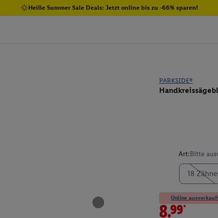
Heiße Summer Sale Deals: Jetzt online bis zu -66% sparen!
PARKSIDE®
Handkreissägebl
Art:
Bitte au
18 Zähne
Online ausverkauft
8.99*