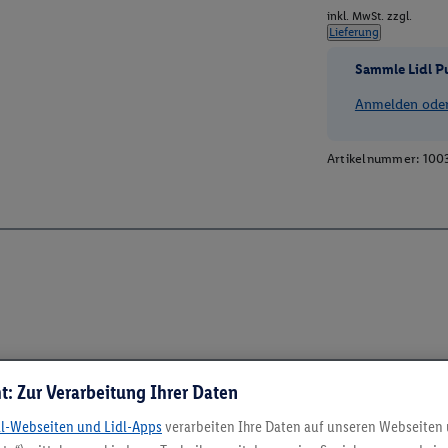
inkl. MwSt. zzgl.
Lieferung
Sammle Lidl P
Anmelden oder 
Artikelnummer:
100
t: Zur Verarbeitung Ihrer Daten
dl-Webseiten und Lidl-Apps
verarbeiten Ihre Daten auf unseren Webseiten
5.95 € Versand spa