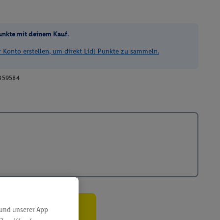
unkte mit deinem Kauf.
Konto erstellen, um direkt Lidl Punkte zu sammeln.
359584
 und unserer App
ren³²ᵃ