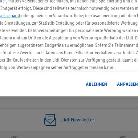
te“) mittels verschiedener Techniken, mit denen eine Speicherung und ein 
Endgerät erfolgt. Diese sind teilweise technisch notwendig oder werden m
Jetzt zum Newsletter anmel
.
als separat
oder gemeinsam Verantwortliche; im Zusammenhang mit dem 
ble Einstellungen, zur Statistik-Erstellung oder für personalisierte Werbun
Gutschein sichern!
nste verwendet. Datenverarbeitungen für personalisierte Werbung werden
euern und um Dritten die Ausspielung von Werbung außerhalb der Lidl-Di
ehörigen zugeordneten Endgeräte zu ermöglichen. Sofern Sie Teilnehmer de
 für diese Zwecke auch Daten aus Ihrem Filial-Kaufverhalten verarbeitet
ber Ihr Kaufverhalten in den Lidl-Diensten zur Verfügung gestellt, damit di
folg von Werbekampagnen seiner Auftraggeber messen kann.
isierter Werbung basiert auf der Generierung von auch mit Daten von and
. Dies umfasst die Zusammenführung von Daten (z.B. über Ihre Nutzung der 
ABLEHNEN
ANPASSEN
dl-Diensten, Informationen aus Ihrem Kundenkonto - z.B. Alter oder Geschl
 auch über verschiedene Endgeräte und Lidl-Dienste hinweg einschließli
auf Informationen auf Ihren Endgeräten zur Erstellung von Zielgruppen (
nhang mit dem Ausspielen dieser Werbung erfolgen Verarbeitungen auch
bung, zur Zielgruppenforschung, zur Entwicklung von Angeboten sowie z
Lidl-Newsletter
rung dieser Werbeausspielungen.
timmung dazu erteilen und danach ein Lidl Plus-Konto erstellen bzw. sich i