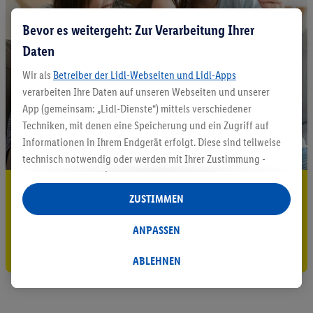
Bevor es weitergeht: Zur Verarbeitung Ihrer
Daten
Wir als
Betreiber der Lidl-Webseiten und Lidl-Apps
verarbeiten Ihre Daten auf unseren Webseiten und unserer
App (gemeinsam: „Lidl-Dienste“) mittels verschiedener
Techniken, mit denen eine Speicherung und ein Zugriff auf
Informationen in Ihrem Endgerät erfolgt. Diese sind teilweise
technisch notwendig oder werden mit Ihrer Zustimmung -
auch durch Partner (u.a.
als separat
oder gemeinsam
5.95 € Versand sparen³²ᵃ
Verantwortliche; im Zusammenhang mit dem IAB TCF
ZUSTIMMEN
insgesamt
6
Partner) - für komfortable Einstellungen, zur
Jetzt zum Newsletter anmelden
Statistik-Erstellung oder für personalisierte Werbung
ANPASSEN
innerhalb und außerhalb der Lidl-Dienste verwendet.
Gutschein sichern!
Datenverarbeitungen für personalisierte Werbung werden
ABLEHNEN
durchgeführt, um eigene Werbung auszusteuern und um
Dritten die Ausspielung von Werbung außerhalb der Lidl-
Dienste über die Ihnen und Ihren Haushaltsangehörigen