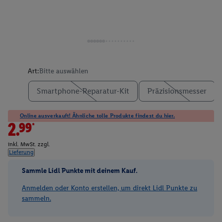
Art:
Bitte auswählen
Smartphone-Reparatur-Kit
Präzisionsmesser
Online ausverkauft! Ähnliche tolle Produkte findest du hier.
2.99*
inkl. MwSt. zzgl.
Lieferung
Sammle Lidl Punkte mit deinem Kauf.
Anmelden oder Konto erstellen, um direkt Lidl Punkte zu
sammeln.