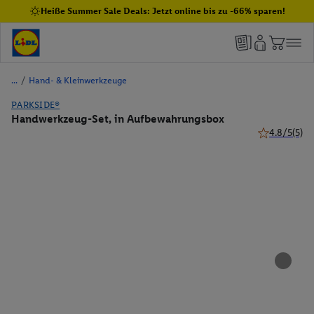
Heiße Summer Sale Deals: Jetzt online bis zu -66% sparen!
/
Hand- & Kleinwerkzeuge
PARKSIDE®
Handwerkzeug-Set, in Aufbewahrungsbox
4.8/5
(5)
4.8 von 5 St