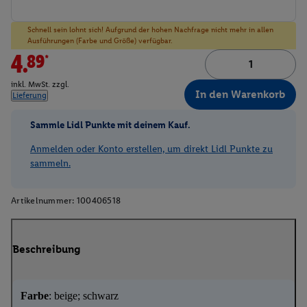
Schnell sein lohnt sich! Aufgrund der hohen Nachfrage nicht mehr in allen
Ausführungen (Farbe und Größe) verfügbar.
4.89*
inkl. MwSt. zzgl.
In den Warenkorb
Lieferung
Sammle Lidl Punkte mit deinem Kauf.
Anmelden oder Konto erstellen, um direkt Lidl Punkte zu
sammeln.
Artikelnummer:
100406518
Beschreibung
Farbe
: beige; schwarz