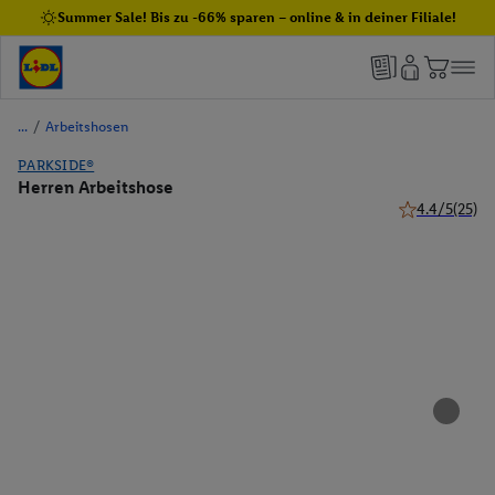
Summer Sale! Bis zu -66% sparen – online & in deiner Filiale!
/
Arbeitshosen
PARKSIDE®
Herren Arbeitshose
4.4/5
(25)
4.4 von 5 Ster