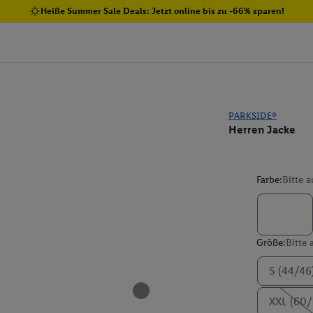
Heiße Summer Sale Deals: Jetzt online bis zu -66% sparen!
PARKSIDE®
Herren Jacke
Farbe:
Bitte 
Größe:
Bitte
S (44/46
XXL (60/