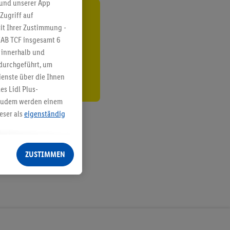
 und unserer App
Zugriff auf
ren³²ᵃ
it Ihrer Zustimmung -
IAB TCF insgesamt
6
den
g innerhalb und
 durchgeführt, um
enste über die Ihnen
s Lidl Plus-
. Zudem werden einem
eser als
eigenständig
eren Diensten
Lidl-Dienste, Ihr
ZUSTIMMEN
echt - sowie Ihre
ch dem Speichern von
sogenannten
 zur Leistungs-/
ur technischen