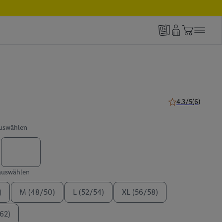
4.3/5
(6)
4.3 von 5 Sternen
auswählen
 auswählen
)
M (48/50)
L (52/54)
XL (56/58)
62)