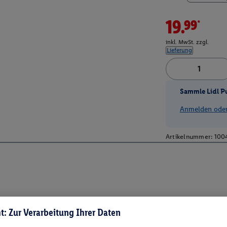
19.99*
inkl. MwSt. zzgl.
Lieferung
Sammle Lidl P
Anmelden oder 
Artikelnummer:
100
t: Zur Verarbeitung Ihrer Daten