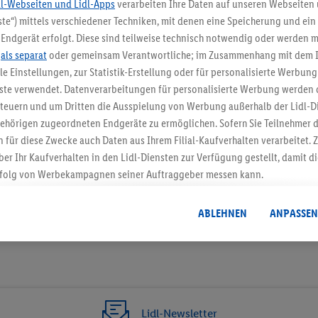
dl-Webseiten und Lidl-Apps
verarbeiten Ihre Daten auf unseren Webseiten
te“) mittels verschiedener Techniken, mit denen eine Speicherung und ein 
5.95 € Versand spa
Endgerät erfolgt. Diese sind teilweise technisch notwendig oder werden m
.
als separat
oder gemeinsam Verantwortliche; im Zusammenhang mit dem 
Jetzt zum Newsletter anmel
ble Einstellungen, zur Statistik-Erstellung oder für personalisierte Werbun
nste verwendet. Datenverarbeitungen für personalisierte Werbung werden
Gutschein sichern!
euern und um Dritten die Ausspielung von Werbung außerhalb der Lidl-Di
ehörigen zugeordneten Endgeräte zu ermöglichen. Sofern Sie Teilnehmer de
 für diese Zwecke auch Daten aus Ihrem Filial-Kaufverhalten verarbeitet
ber Ihr Kaufverhalten in den Lidl-Diensten zur Verfügung gestellt, damit di
folg von Werbekampagnen seiner Auftraggeber messen kann.
isierter Werbung basiert auf der Generierung von auch mit Daten von and
. Dies umfasst die Zusammenführung von Daten (z.B. über Ihre Nutzung der 
ABLEHNEN
ANPASSEN
dl-Diensten, Informationen aus Ihrem Kundenkonto - z.B. Alter oder Geschl
 auch über verschiedene Endgeräte und Lidl-Dienste hinweg einschließli
auf Informationen auf Ihren Endgeräten zur Erstellung von Zielgruppen (
nhang mit dem Ausspielen dieser Werbung erfolgen Verarbeitungen auch
bung, zur Zielgruppenforschung, zur Entwicklung von Angeboten sowie z
rung dieser Werbeausspielungen.
Lidl-Newsletter