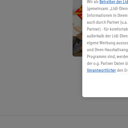
Wir als
Betreiber der Li
(gemeinsam: „Lidl-Diens
Informationen in Ihrem 
auch durch Partner (u.a
Partner) - für komforta
außerhalb der Lidl-Die
eigene Werbung auszust
und Ihren Haushaltsang
Programms sind, werden
der o.g. Partner Daten ü
Verantwortlicher
den Er
Die Erstellung personal
angereicherten Profilen
Kaufverhalten in den Li
genauen Standortdaten)
und/ oder dem Zugriff 
Segmenten). Im Zusamme
Erfolgsmessung der Wer
Sicherung und Optimie