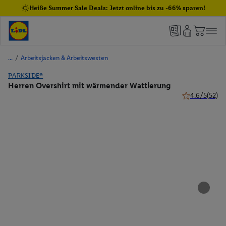
Heiße Summer Sale Deals: Jetzt online bis zu -66% sparen!
/
Arbeitsjacken & Arbeitswesten
PARKSIDE®
Herren Overshirt mit wärmender Wattierung
4.6/5
(52)
4.6 von 5 Ste