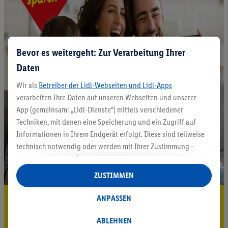
Bevor es weitergeht: Zur Verarbeitung Ihrer
Daten
Wir als
Betreiber der Lidl-Webseiten und Lidl-Apps
verarbeiten Ihre Daten auf unseren Webseiten und unserer
App (gemeinsam: „Lidl-Dienste“) mittels verschiedener
Techniken, mit denen eine Speicherung und ein Zugriff auf
Informationen in Ihrem Endgerät erfolgt. Diese sind teilweise
technisch notwendig oder werden mit Ihrer Zustimmung -
auch durch Partner (u.a.
als separat
oder gemeinsam
Verantwortliche; im Zusammenhang mit dem IAB TCF
ZUSTIMMEN
insgesamt
6
Partner) - für komfortable Einstellungen, zur
Statistik-Erstellung oder für personalisierte Werbung
5.95 € Versand sparen³²ᵃ
ANPASSEN
innerhalb und außerhalb der Lidl-Dienste verwendet.
Jetzt zum Newsletter anmelden
Datenverarbeitungen für personalisierte Werbung werden
ABLEHNEN