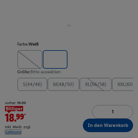
Farbe:
Weiß
Größe:
Bitte auswählen
S(44/46)
M(48/50)
XL(56/58)
XXL(60/6
vorher:
19.99
Billiger
18.99*
In den Warenkorb
inkl. MwSt. zzgl.
Lieferung