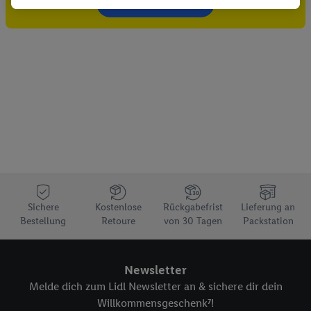
Gutschein sichern!
Dritten die Ausspielung von Werbung außerhalb der Lidl-
Dienste über die Ihnen und Ihren Haushaltsangehörigen
zugeordneten Endgeräte zu ermöglichen. Sofern Sie
Teilnehmer des Lidl Plus-Programms sind, werden für diese
Zwecke auch Daten aus Ihrem Filial-Kaufverhalten verarbeitet.
Zudem werden einem der o.g. Partner Daten über Ihr
Kaufverhalten in den Lidl-Diensten zur Verfügung gestellt,
damit dieser als
eigenständig Verantwortlicher
den Erfolg von
Werbekampagnen seiner Auftraggeber messen kann.
Die Erstellung personalisierter Werbung basiert auf der
Generierung von auch mit Daten von anderen Diensten
angereicherten Profilen. Dies umfasst die Zusammenführung
Sichere
Kostenlose
Rückgabefrist
Lieferung an
von Daten (z.B. über Ihre Nutzung der Lidl-Dienste, Ihr
Bestellung
Retoure
von 30 Tagen
Packstation
Kaufverhalten in den Lidl-Diensten, Informationen aus Ihrem
Kundenkonto - z.B. Alter oder Geschlecht - sowie Ihre genauen
Standortdaten) auch über verschiedene Endgeräte und Lidl-
Newsletter
Dienste hinweg einschließlich dem Speichern von und/ oder
Melde dich zum Lidl Newsletter an & sichere dir dein
dem Zugriff auf Informationen auf Ihren Endgeräten zur
Willkommensgeschenk⁷!