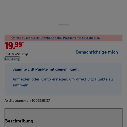
Online ausverkauft! Ähnliche tolle Produkte findest du hier.
19.99*
Benachrichtige mich
inkl. MwSt. zzgl.
Lieferung
Sammle Lidl Punkte mit deinem Kauf.
Anmelden oder Konto erstellen, um direkt Lidl Punkte zu
sammeln.
Artikelnummer:
100336337
Beschreibung