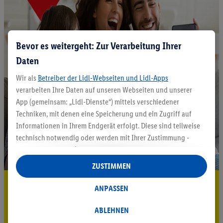
Bevor es weitergeht: Zur Verarbeitung Ihrer
Daten
Wir als
Betreiber der Lidl-Webseiten und Lidl-Apps
verarbeiten Ihre Daten auf unseren Webseiten und unserer
App (gemeinsam: „Lidl-Dienste“) mittels verschiedener
Techniken, mit denen eine Speicherung und ein Zugriff auf
Informationen in Ihrem Endgerät erfolgt. Diese sind teilweise
technisch notwendig oder werden mit Ihrer Zustimmung -
auch durch Partner (u.a.
als separat
oder gemeinsam
Verantwortliche; im Zusammenhang mit dem IAB TCF
ZUSTIMMEN
insgesamt
6
Partner) - für komfortable Einstellungen, zur
5.95 € Versand sparen³²ᵃ
Statistik-Erstellung oder für personalisierte Werbung
ANPASSEN
innerhalb und außerhalb der Lidl-Dienste verwendet.
Jetzt zum Newsletter anmelden
Datenverarbeitungen für personalisierte Werbung werden
ABLEHNEN
durchgeführt, um eigene Werbung auszusteuern und um