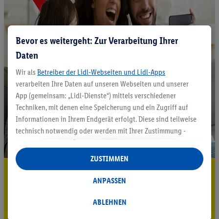
Bevor es weitergeht: Zur Verarbeitung Ihrer
Daten
Wir als
Betreiber der Lidl-Webseiten und Lidl-Apps
verarbeiten Ihre Daten auf unseren Webseiten und unserer
App (gemeinsam: „Lidl-Dienste“) mittels verschiedener
Techniken, mit denen eine Speicherung und ein Zugriff auf
Informationen in Ihrem Endgerät erfolgt. Diese sind teilweise
technisch notwendig oder werden mit Ihrer Zustimmung -
auch durch Partner (u.a.
als separat
oder gemeinsam
Verantwortliche; im Zusammenhang mit dem IAB TCF
ZUSTIMMEN
insgesamt
6
Partner) - für komfortable Einstellungen, zur
5.95 € Versand sparen³²ᵃ
Statistik-Erstellung oder für personalisierte Werbung
ANPASSEN
Jetzt zum Newsletter anmelden
innerhalb und außerhalb der Lidl-Dienste verwendet.
Datenverarbeitungen für personalisierte Werbung werden
ABLEHNEN
Gutschein sichern!
durchgeführt, um eigene Werbung auszusteuern und um