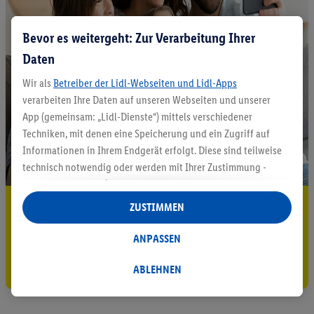
Bevor es weitergeht: Zur Verarbeitung Ihrer
Daten
Wir als
Betreiber der Lidl-Webseiten und Lidl-Apps
verarbeiten Ihre Daten auf unseren Webseiten und unserer
App (gemeinsam: „Lidl-Dienste“) mittels verschiedener
Techniken, mit denen eine Speicherung und ein Zugriff auf
Informationen in Ihrem Endgerät erfolgt. Diese sind teilweise
technisch notwendig oder werden mit Ihrer Zustimmung -
auch durch Partner (u.a.
als separat
oder gemeinsam
Verantwortliche; im Zusammenhang mit dem IAB TCF
5.95 € Versand sparen³²ᵃ
ZUSTIMMEN
insgesamt
6
Partner) - für komfortable Einstellungen, zur
Jetzt zum Newsletter anmelden
Statistik-Erstellung oder für personalisierte Werbung
ANPASSEN
innerhalb und außerhalb der Lidl-Dienste verwendet.
Gutschein sichern!
Datenverarbeitungen für personalisierte Werbung werden
ABLEHNEN
durchgeführt, um eigene Werbung auszusteuern und um
Dritten die Ausspielung von Werbung außerhalb der Lidl-