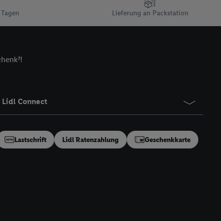
n gemeinsamer
 Tagen
Lieferung an Packstation
zielle Online-Kennung
Kennung verwenden
ung auszuspielen.
 umgewandelte E-Mail-
chenk⁷!
 Utiq-Technologie in
 Sie verfügbar ist.
dresse und einer
Lidl Connect
en diese Kennung
nsten zu erfassen.
 von Dritten betrieben
Lastschrift
Lidl Ratenzahlung
Geschenkkarte
gung speziell zur
ung generell zu
en“/„Nutzung der
inwilligung (nur für
von Utiq
.
ch einen Klick auf
ndung sämtlicher