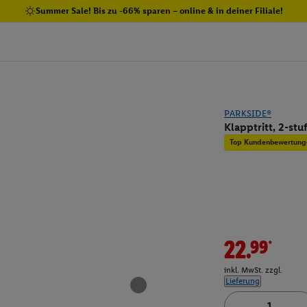
Summer Sale! Bis zu -66% sparen – online & in deiner Filiale!
PARKSIDE®
Klapptritt, 2-stu
Top Kundenbewertung
22.99*
inkl. MwSt. zzgl.
Lieferung