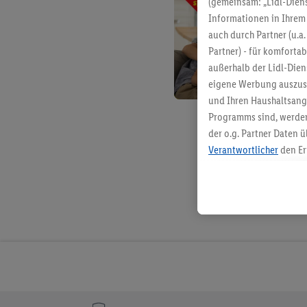
(gemeinsam: „Lidl-Diens
Informationen in Ihrem 
auch durch Partner (u.a
Partner) - für komforta
außerhalb der Lidl-Die
eigene Werbung auszust
und Ihren Haushaltsang
Programms sind, werden
der o.g. Partner Daten ü
Verantwortlicher
den Er
Die Erstellung personal
angereicherten Profilen
Kaufverhalten in den Li
genauen Standortdaten)
und/ oder dem Zugriff 
Segmenten). Im Zusamme
Erfolgsmessung der Wer
Sicherung und Optimie
Sofern Sie hier Ihre Zus