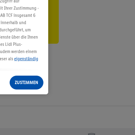
Zugriff auf
it Ihrer Zustimmung -
den
IAB TCF insgesamt
6
g innerhalb und
 durchgeführt, um
enste über die Ihnen
s Lidl Plus-
. Zudem werden einem
eser als
eigenständig
eren Diensten
Lidl-Dienste, Ihr
ZUSTIMMEN
echt - sowie Ihre
ch dem Speichern von
sogenannten
 zur Leistungs-/
ur technischen
n Ihr bestehendes Lidl