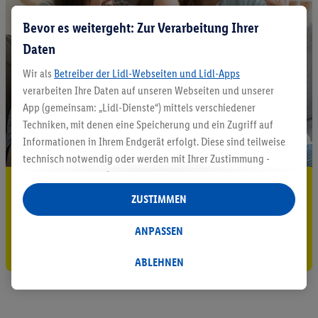
Bevor es weitergeht: Zur Verarbeitung Ihrer
Daten
Wir als
Betreiber der Lidl-Webseiten und Lidl-Apps
verarbeiten Ihre Daten auf unseren Webseiten und unserer
App (gemeinsam: „Lidl-Dienste“) mittels verschiedener
Techniken, mit denen eine Speicherung und ein Zugriff auf
Informationen in Ihrem Endgerät erfolgt. Diese sind teilweise
technisch notwendig oder werden mit Ihrer Zustimmung -
auch durch Partner (u.a.
als separat
oder gemeinsam
5.95 € Versand sparen³²ᵃ
Verantwortliche; im Zusammenhang mit dem IAB TCF
ZUSTIMMEN
insgesamt
6
Partner) - für komfortable Einstellungen, zur
Jetzt zum Newsletter anmelden
Statistik-Erstellung oder für personalisierte Werbung
ANPASSEN
innerhalb und außerhalb der Lidl-Dienste verwendet.
Gutschein sichern!
Datenverarbeitungen für personalisierte Werbung werden
ABLEHNEN
durchgeführt, um eigene Werbung auszusteuern und um
Dritten die Ausspielung von Werbung außerhalb der Lidl-
Dienste über die Ihnen und Ihren Haushaltsangehörigen