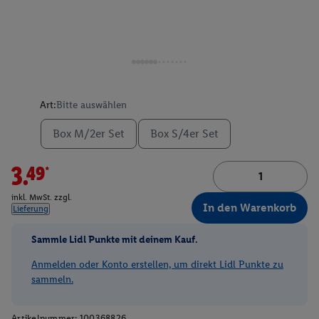
Art:
Bitte auswählen
Box M/2er Set
Box S/4er Set
3.49*
inkl. MwSt. zzgl.
In den Warenkorb
Lieferung
Sammle Lidl Punkte mit deinem Kauf.
Anmelden oder Konto erstellen, um direkt Lidl Punkte zu
sammeln.
Artikelnummer:
100368826