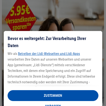
Bevor es weitergeht: Zur Verarbeitung Ihrer
Daten
Wir als
Betreiber der Lidl-Webseiten und Lidl-Apps
verarbeiten Ihre Daten auf unseren Webseiten und unserer
App (gemeinsam: „Lidl-Dienste“) mittels verschiedener
Techniken, mit denen eine Speicherung und ein Zugriff auf
Informationen in Ihrem Endgerät erfolgt. Diese sind teilweise
technisch notwendig oder werden mit Ihrer Zustimmung -
auch durch Partner (u.a.
als separat
oder gemeinsam
Verantwortliche; im Zusammenhang mit dem IAB TCF
ZUSTIMMEN
insgesamt
6
Partner) - für komfortable Einstellungen, zur
Statistik-Erstellung oder für personalisierte Werbung