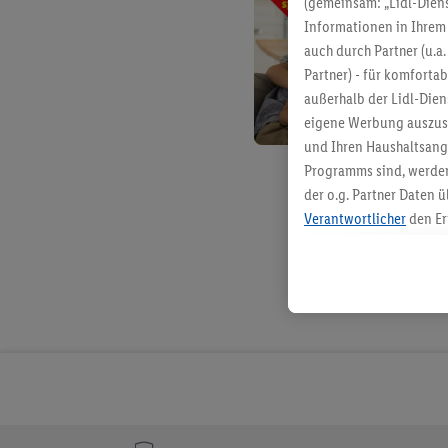
(gemeinsam: „Lidl-Diens
Informationen in Ihrem 
auch durch Partner (u.a
Partner) - für komforta
außerhalb der Lidl-Die
eigene Werbung auszust
und Ihren Haushaltsang
Programms sind, werden
der o.g. Partner Daten ü
Verantwortlicher
den Er
Die Erstellung personal
angereicherten Profilen
Kaufverhalten in den Li
genauen Standortdaten)
und/ oder dem Zugriff 
Segmenten). Im Zusamme
Erfolgsmessung der Wer
Sicherung und Optimie
Sofern Sie hier Ihre Zus