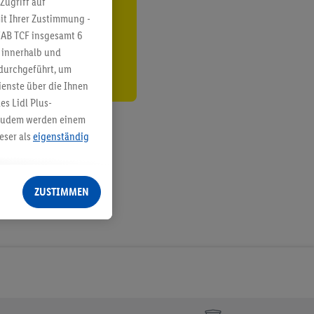
Zugriff auf
it Ihrer Zustimmung -
den
IAB TCF insgesamt
6
g innerhalb und
 durchgeführt, um
enste über die Ihnen
s Lidl Plus-
. Zudem werden einem
eser als
eigenständig
eren Diensten
Lidl-Dienste, Ihr
ZUSTIMMEN
echt - sowie Ihre
ch dem Speichern von
sogenannten
 zur Leistungs-/
ur technischen
n Ihr bestehendes Lidl