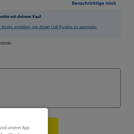
Benachrichtige mich
unkte mit deinem Kauf.
Konto erstellen, um direkt Lidl Punkte zu sammeln.
362081
 und unserer App
ren³²ᵃ