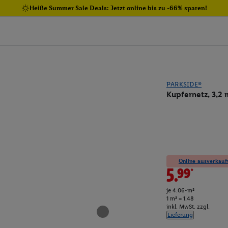
Heiße Summer Sale Deals: Jetzt online bis zu -66% sparen!
PARKSIDE®
Kupfernetz, 3,2
Online ausverkauft
5.99*
je 4.06-m²
1 m² = 1.48
inkl. MwSt. zzgl.
Lieferung