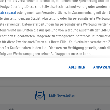
te“) mittels verschiedener Techniken, mit denen eine Speicherung und ein 
Endgerät erfolgt. Diese sind teilweise technisch notwendig oder werden m
Jetzt zum Newsletter anmel
.
als separat
oder gemeinsam Verantwortliche; im Zusammenhang mit dem 
ble Einstellungen, zur Statistik-Erstellung oder für personalisierte Werbun
Gutschein sichern!
nste verwendet. Datenverarbeitungen für personalisierte Werbung werden
euern und um Dritten die Ausspielung von Werbung außerhalb der Lidl-Di
ehörigen zugeordneten Endgeräte zu ermöglichen. Sofern Sie Teilnehmer de
 für diese Zwecke auch Daten aus Ihrem Filial-Kaufverhalten verarbeitet
ber Ihr Kaufverhalten in den Lidl-Diensten zur Verfügung gestellt, damit di
folg von Werbekampagnen seiner Auftraggeber messen kann.
isierter Werbung basiert auf der Generierung von auch mit Daten von and
. Dies umfasst die Zusammenführung von Daten (z.B. über Ihre Nutzung der 
ABLEHNEN
ANPASSEN
dl-Diensten, Informationen aus Ihrem Kundenkonto - z.B. Alter oder Geschl
 auch über verschiedene Endgeräte und Lidl-Dienste hinweg einschließli
auf Informationen auf Ihren Endgeräten zur Erstellung von Zielgruppen (
nhang mit dem Ausspielen dieser Werbung erfolgen Verarbeitungen auch
bung, zur Zielgruppenforschung, zur Entwicklung von Angeboten sowie z
Lidl-Newsletter
rung dieser Werbeausspielungen.
timmung dazu erteilen und danach ein Lidl Plus-Konto erstellen bzw. sich i