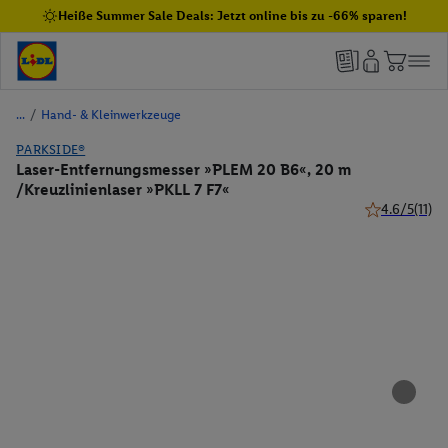
Heiße Summer Sale Deals: Jetzt online bis zu -66% sparen!
/
Hand- & Kleinwerkzeuge
PARKSIDE®
Laser-Entfernungsmesser »PLEM 20 B6«, 20 m
/Kreuzlinienlaser »PKLL 7 F7«
4.6/5
(11)
4.6 von 5 Ste