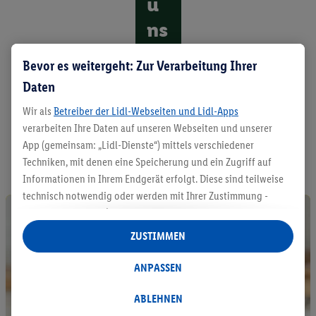
u
ns
tw
Bevor es weitergeht: Zur Verarbeitung Ihrer
er
Daten
k
Wir als
Betreiber der Lidl-Webseiten und Lidl-Apps
verarbeiten Ihre Daten auf unseren Webseiten und unserer
A
App (gemeinsam: „Lidl-Dienste“) mittels verschiedener
l
Techniken, mit denen eine Speicherung und ein Zugriff auf
l
e
Informationen in Ihrem Endgerät erfolgt. Diese sind teilweise
P
technisch notwendig oder werden mit Ihrer Zustimmung -
r
auch durch Partner (u.a.
als separat
oder gemeinsam
o
Verantwortliche; im Zusammenhang mit dem IAB TCF
d
ZUSTIMMEN
insgesamt
6
Partner) - für komfortable Einstellungen, zur
u
k
Statistik-Erstellung oder für personalisierte Werbung
ANPASSEN
t
innerhalb und außerhalb der Lidl-Dienste verwendet.
e
Datenverarbeitungen für personalisierte Werbung werden
ABLEHNEN
e
durchgeführt, um eigene Werbung auszusteuern und um
n