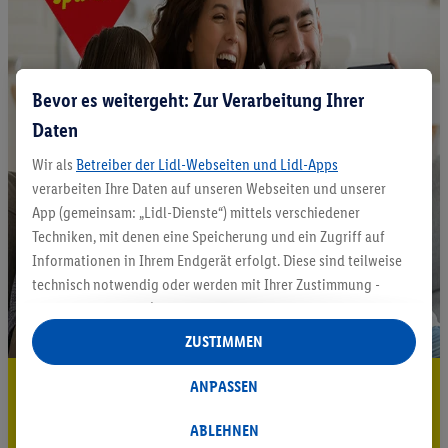
Bevor es weitergeht: Zur Verarbeitung Ihrer
Daten
Wir als
Betreiber der Lidl-Webseiten und Lidl-Apps
verarbeiten Ihre Daten auf unseren Webseiten und unserer
App (gemeinsam: „Lidl-Dienste“) mittels verschiedener
Techniken, mit denen eine Speicherung und ein Zugriff auf
Informationen in Ihrem Endgerät erfolgt. Diese sind teilweise
technisch notwendig oder werden mit Ihrer Zustimmung -
auch durch Partner (u.a.
als separat
oder gemeinsam
Verantwortliche; im Zusammenhang mit dem IAB TCF
ZUSTIMMEN
insgesamt
6
Partner) - für komfortable Einstellungen, zur
Statistik-Erstellung oder für personalisierte Werbung
5.95 € Versand sparen³²ᵃ
ANPASSEN
innerhalb und außerhalb der Lidl-Dienste verwendet.
Jetzt zum Newsletter anmelden
Datenverarbeitungen für personalisierte Werbung werden
ABLEHNEN