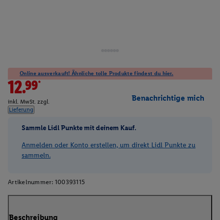
Online ausverkauft! Ähnliche tolle Produkte findest du hier.
12.99*
Benachrichtige mich
inkl. MwSt. zzgl.
Lieferung
Sammle Lidl Punkte mit deinem Kauf.
Anmelden oder Konto erstellen, um direkt Lidl Punkte zu
sammeln.
Artikelnummer:
100393115
Beschreibung