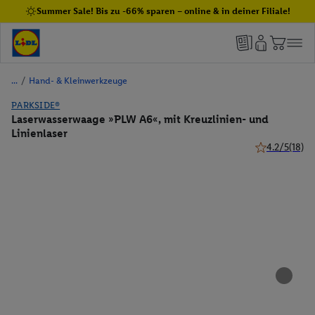
Summer Sale! Bis zu -66% sparen – online & in deiner Filiale!
/
Hand- & Kleinwerkzeuge
PARKSIDE®
Laserwasserwaage »PLW A6«, mit Kreuzlinien- und
Linienlaser
4.2/5
(18)
4.2 von 5 Ste