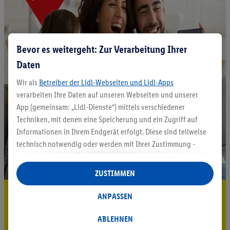
Bevor es weitergeht: Zur Verarbeitung Ihrer
Daten
Wir als
Betreiber der Lidl-Webseiten und Lidl-Apps
verarbeiten Ihre Daten auf unseren Webseiten und unserer
App (gemeinsam: „Lidl-Dienste“) mittels verschiedener
Techniken, mit denen eine Speicherung und ein Zugriff auf
Informationen in Ihrem Endgerät erfolgt. Diese sind teilweise
technisch notwendig oder werden mit Ihrer Zustimmung -
auch durch Partner (u.a.
als separat
oder gemeinsam
Verantwortliche; im Zusammenhang mit dem IAB TCF
ZUSTIMMEN
insgesamt
6
Partner) - für komfortable Einstellungen, zur
5.95 € Versand sparen³²ᵃ
Statistik-Erstellung oder für personalisierte Werbung
ANPASSEN
innerhalb und außerhalb der Lidl-Dienste verwendet.
Jetzt zum Newsletter anmelden
Datenverarbeitungen für personalisierte Werbung werden
ABLEHNEN