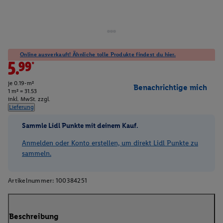
Online ausverkauft! Ähnliche tolle Produkte findest du hier.
5.99*
je 0.19-m²
Benachrichtige mich
1 m² = 31.53
inkl. MwSt. zzgl.
Lieferung
Sammle Lidl Punkte mit deinem Kauf.
Anmelden oder Konto erstellen, um direkt Lidl Punkte zu
sammeln.
Artikelnummer:
100384251
Beschreibung