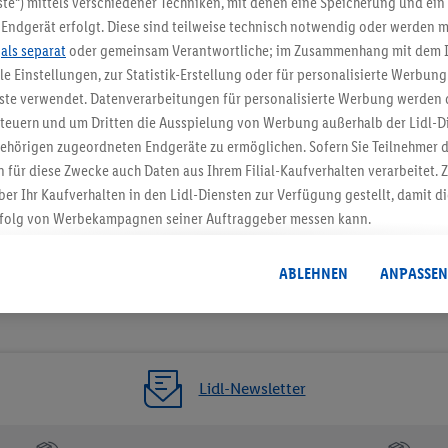
te“) mittels verschiedener Techniken, mit denen eine Speicherung und ein 
Endgerät erfolgt. Diese sind teilweise technisch notwendig oder werden m
Jetzt zum Newsletter anmel
.
als separat
oder gemeinsam Verantwortliche; im Zusammenhang mit dem 
ble Einstellungen, zur Statistik-Erstellung oder für personalisierte Werbun
Gutschein sichern!
nste verwendet. Datenverarbeitungen für personalisierte Werbung werden
euern und um Dritten die Ausspielung von Werbung außerhalb der Lidl-Di
ehörigen zugeordneten Endgeräte zu ermöglichen. Sofern Sie Teilnehmer de
 für diese Zwecke auch Daten aus Ihrem Filial-Kaufverhalten verarbeitet
ber Ihr Kaufverhalten in den Lidl-Diensten zur Verfügung gestellt, damit di
folg von Werbekampagnen seiner Auftraggeber messen kann.
isierter Werbung basiert auf der Generierung von auch mit Daten von and
. Dies umfasst die Zusammenführung von Daten (z.B. über Ihre Nutzung der 
ABLEHNEN
ANPASSEN
dl-Diensten, Informationen aus Ihrem Kundenkonto - z.B. Alter oder Geschl
 auch über verschiedene Endgeräte und Lidl-Dienste hinweg einschließli
auf Informationen auf Ihren Endgeräten zur Erstellung von Zielgruppen (
nhang mit dem Ausspielen dieser Werbung erfolgen Verarbeitungen auch
bung, zur Zielgruppenforschung, zur Entwicklung von Angeboten sowie z
Lidl-Newsletter
rung dieser Werbeausspielungen.
timmung dazu erteilen und danach ein Lidl Plus-Konto erstellen bzw. sich i