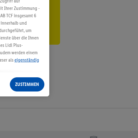
Zugriff auf
it Ihrer Zustimmung -
den
IAB TCF insgesamt
6
g innerhalb und
 durchgeführt, um
enste über die Ihnen
s Lidl Plus-
. Zudem werden einem
eser als
eigenständig
eren Diensten
Lidl-Dienste, Ihr
ZUSTIMMEN
echt - sowie Ihre
ch dem Speichern von
sogenannten
 zur Leistungs-/
ur technischen
n Ihr bestehendes Lidl