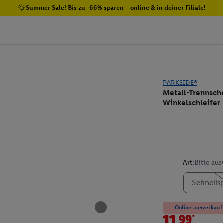
Summer Sale! Bis zu -66% sparen – online & in deiner Filiale!
PARKSIDE®
Metall-Trennsche
Winkelschleifer
Art:
Bitte au
Schnells
Online ausverkauft
11.99*