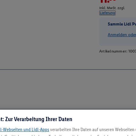
inkl. MwSt. zzgl.
Lieferung
Sammle Lidl P
Anmelden oder 
Artikelnummer:
100
t: Zur Verarbeitung Ihrer Daten
dl-Webseiten und Lidl-Apps
verarbeiten Ihre Daten auf unseren Webseiten
5.95 € Versand spa