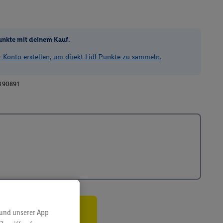
unkte mit deinem Kauf.
Konto erstellen, um direkt Lidl Punkte zu sammeln.
390891
 und unserer App
ren³²ᵃ