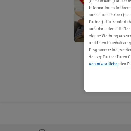
(gemeinsam: „Lidl-Diens
Informationen in Ihrem 
auch durch Partner (u.a
Partner) - für komforta
außerhalb der Lidl-Die
eigene Werbung auszust
und Ihren Haushaltsang
Programms sind, werden
der o.g. Partner Daten ü
Verantwortlicher
den Er
Die Erstellung personal
angereicherten Profilen
Kaufverhalten in den Li
genauen Standortdaten)
und/ oder dem Zugriff 
Segmenten). Im Zusamme
Erfolgsmessung der Wer
Sicherung und Optimie
Sofern Sie hier Ihre Zus