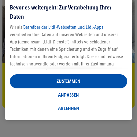
Bevor es weitergeht: Zur Verarbeitung Ihrer
Daten
Wir als
Betreiber der Lidl-Webseiten und Lidl-Apps
verarbeiten Ihre Daten auf unseren Webseiten und unserer
App (gemeinsam: „Lidl-Dienste“) mittels verschiedener
Techniken, mit denen eine Speicherung und ein Zugriff auf
Informationen in Ihrem Endgerät erfolgt. Diese sind teilweise
technisch notwendig oder werden mit Ihrer Zustimmung -
5.95 € Versand sparen³²ᵃ
auch durch Partner (u.a.
als separat
oder gemeinsam
Verantwortliche; im Zusammenhang mit dem IAB TCF
ZUSTIMMEN
Jetzt zum Newsletter anmelden
insgesamt
6
Partner) - für komfortable Einstellungen, zur
Statistik-Erstellung oder für personalisierte Werbung
ANPASSEN
Gutschein sichern!
innerhalb und außerhalb der Lidl-Dienste verwendet.
Datenverarbeitungen für personalisierte Werbung werden
ABLEHNEN
durchgeführt, um eigene Werbung auszusteuern und um
Dritten die Ausspielung von Werbung außerhalb der Lidl-
Dienste über die Ihnen und Ihren Haushaltsangehörigen