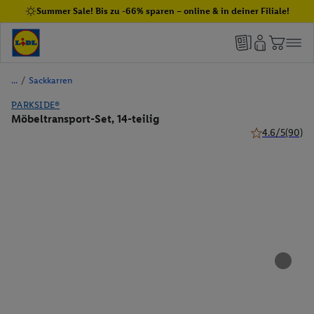
Summer Sale! Bis zu -66% sparen – online & in deiner Filiale!
/
Sackkarren
PARKSIDE®
Möbeltransport-Set, 14-teilig
4.6/5
(90)
4.6 von 5 Ster