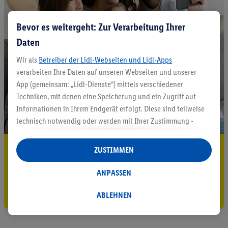
Bevor es weitergeht: Zur Verarbeitung Ihrer
Daten
Wir als
Betreiber der Lidl-Webseiten und Lidl-Apps
verarbeiten Ihre Daten auf unseren Webseiten und unserer
App (gemeinsam: „Lidl-Dienste“) mittels verschiedener
Techniken, mit denen eine Speicherung und ein Zugriff auf
Informationen in Ihrem Endgerät erfolgt. Diese sind teilweise
technisch notwendig oder werden mit Ihrer Zustimmung -
auch durch Partner (u.a.
als separat
oder gemeinsam
Verantwortliche; im Zusammenhang mit dem IAB TCF
5.95 € Versand sparen³²ᵃ
ZUSTIMMEN
insgesamt
6
Partner) - für komfortable Einstellungen, zur
Jetzt zum Newsletter anmelden
Statistik-Erstellung oder für personalisierte Werbung
ANPASSEN
innerhalb und außerhalb der Lidl-Dienste verwendet.
Gutschein sichern!
Datenverarbeitungen für personalisierte Werbung werden
ABLEHNEN
durchgeführt, um eigene Werbung auszusteuern und um
Dritten die Ausspielung von Werbung außerhalb der Lidl-