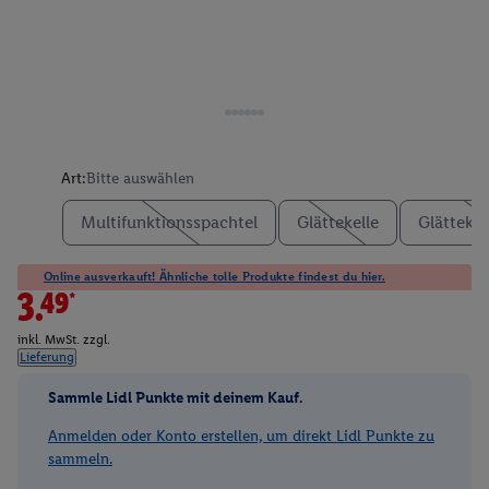
Art:
Bitte auswählen
Multifunktionsspachtel
Glättekelle
Glättekel
Online ausverkauft! Ähnliche tolle Produkte findest du hier.
3.49*
inkl. MwSt. zzgl.
Lieferung
Sammle Lidl Punkte mit deinem Kauf.
Anmelden oder Konto erstellen, um direkt Lidl Punkte zu
sammeln.