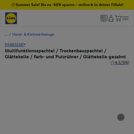
Summer Sale! Bis zu -66% sparen – online & in deiner Filiale!
/
Hand- & Kleinwerkzeuge
PARKSIDE®
Multifunktionsspachtel / Trockenbauspachtel /
Glättekelle / Farb- und Putzrührer / Glättekelle gezahnt
4.3/5
(6)
4.3 von 5 St