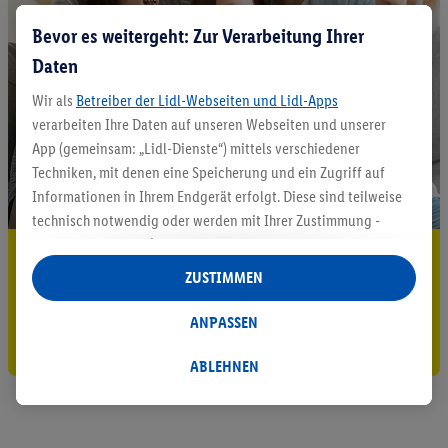
Bevor es weitergeht: Zur Verarbeitung Ihrer
Daten
Wir als
Betreiber der Lidl-Webseiten und Lidl-Apps
verarbeiten Ihre Daten auf unseren Webseiten und unserer
App (gemeinsam: „Lidl-Dienste“) mittels verschiedener
Techniken, mit denen eine Speicherung und ein Zugriff auf
Informationen in Ihrem Endgerät erfolgt. Diese sind teilweise
technisch notwendig oder werden mit Ihrer Zustimmung -
auch durch Partner (u.a.
als separat
oder gemeinsam
5.95 € Versand sparen³²ᵃ
Verantwortliche; im Zusammenhang mit dem IAB TCF
ZUSTIMMEN
insgesamt
6
Partner) - für komfortable Einstellungen, zur
Jetzt zum Newsletter anmelden
Statistik-Erstellung oder für personalisierte Werbung
ANPASSEN
Gutschein sichern!
innerhalb und außerhalb der Lidl-Dienste verwendet.
Datenverarbeitungen für personalisierte Werbung werden
ABLEHNEN
durchgeführt, um eigene Werbung auszusteuern und um
Dritten die Ausspielung von Werbung außerhalb der Lidl-
Dienste über die Ihnen und Ihren Haushaltsangehörigen