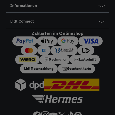
Werbung, zur Zielgruppenforschung, zur Entwicklung von
Informationen
Angeboten sowie zur technischen Sicherung und Optimierung
dieser Werbeausspielungen.
Lidl Connect
Sofern Sie hier Ihre Zustimmung dazu erteilen und danach ein
Lidl Plus-Konto erstellen bzw. sich in Ihr bestehendes Lidl
Zahlarten im Onlineshop
Plus-Konto einloggen, kann darüber hinaus auch Ihre dort
angegebene E-Mail-Adresse von uns in gemeinsamer
Verantwortlichkeit mit einem der oben genannten Partner
verwendet werden, um daraus eine spezielle Online-Kennung
Rechnung
Lastschrift
zu erstellen (die sogenannte EUID), die wir sodann ähnlich wie
die sogleich beschriebene Utiq-Kennung verwenden können,
Lidl Ratenzahlung
Geschenkkarte
um Sie in von Dritten betriebenen Diensten zu erkennen und
Ihnen personalisierte Werbung auszuspielen. Hierzu wird von
uns und einem der anderen oben genannten Partner auch Ihre
in einen Hashwert umgewandelte E-Mail-Adresse in
gemeinsamer Verantwortlichkeit verarbeitet.
Zudem erlauben Sie uns, der Utiq SA/NV („Utiq“) und
Ihrem
Telekommunikationsnetzbetreiber
, die Utiq-Technologie