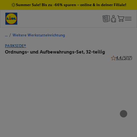
Summer Sale! Bis zu -66% sparen – online & in deiner Filiale!
/
Weitere Werkstatteinrichtung
PARKSIDE®
Ordnungs- und Aufbewahrungs-Set, 32-teilig
4.4/5
(17)
4.4 von 5 Ste