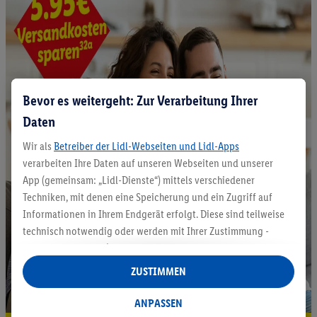
Bevor es weitergeht: Zur Verarbeitung Ihrer
Daten
Wir als
Betreiber der Lidl-Webseiten und Lidl-Apps
verarbeiten Ihre Daten auf unseren Webseiten und unserer
App (gemeinsam: „Lidl-Dienste“) mittels verschiedener
Techniken, mit denen eine Speicherung und ein Zugriff auf
Informationen in Ihrem Endgerät erfolgt. Diese sind teilweise
technisch notwendig oder werden mit Ihrer Zustimmung -
auch durch Partner (u.a.
als separat
oder gemeinsam
Verantwortliche; im Zusammenhang mit dem IAB TCF
ZUSTIMMEN
insgesamt
6
Partner) - für komfortable Einstellungen, zur
Statistik-Erstellung oder für personalisierte Werbung
ANPASSEN
innerhalb und außerhalb der Lidl-Dienste verwendet.