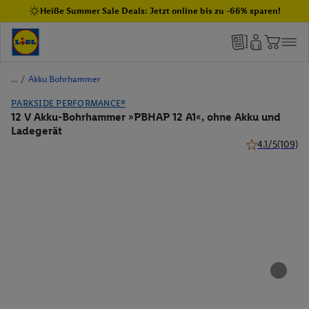
Heiße Summer Sale Deals: Jetzt online bis zu -66% sparen!
/
Akku Bohrhammer
PARKSIDE PERFORMANCE®
12 V Akku-Bohrhammer »PBHAP 12 A1«, ohne Akku und
Ladegerät
4.1/5
(109)
4.1 von 5 Ster