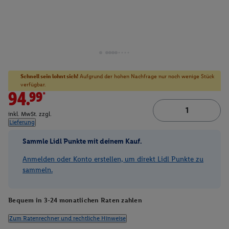
Schnell sein lohnt sich!
Aufgrund der hohen Nachfrage nur noch wenige Stück
verfügbar.
94.99*
inkl. MwSt. zzgl.
Lieferung
Sammle Lidl Punkte mit deinem Kauf.
Anmelden oder Konto erstellen, um direkt Lidl Punkte zu
sammeln.
Bequem in 3-24 monatlichen Raten zahlen
Zum Ratenrechner und rechtliche Hinweise