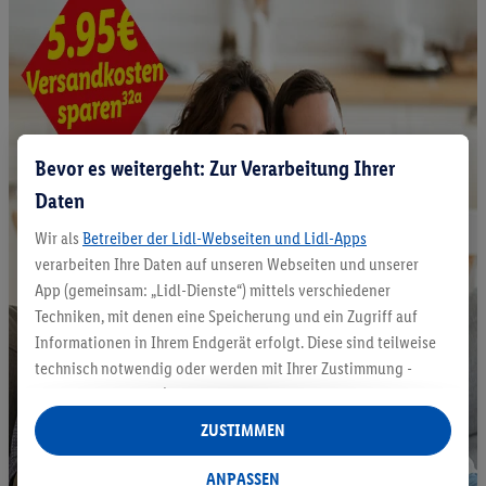
Bevor es weitergeht: Zur Verarbeitung Ihrer
Daten
Wir als
Betreiber der Lidl-Webseiten und Lidl-Apps
verarbeiten Ihre Daten auf unseren Webseiten und unserer
App (gemeinsam: „Lidl-Dienste“) mittels verschiedener
Techniken, mit denen eine Speicherung und ein Zugriff auf
Informationen in Ihrem Endgerät erfolgt. Diese sind teilweise
technisch notwendig oder werden mit Ihrer Zustimmung -
auch durch Partner (u.a.
als separat
oder gemeinsam
Verantwortliche; im Zusammenhang mit dem IAB TCF
ZUSTIMMEN
insgesamt
6
Partner) - für komfortable Einstellungen, zur
Statistik-Erstellung oder für personalisierte Werbung
ANPASSEN