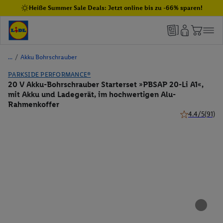
Heiße Summer Sale Deals: Jetzt online bis zu -66% sparen!
/
Akku Bohrschrauber
PARKSIDE PERFORMANCE®
20 V Akku-Bohrschrauber Starterset »PBSAP 20-Li A1«,
mit Akku und Ladegerät, im hochwertigen Alu-
Rahmenkoffer
4.4/5
(91)
4.4 von 5 Ste