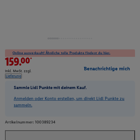
Online ausverkauft! Ähnliche tolle Produkte findest du hier.
159.00*
Benachrichtige mich
inkl. MwSt. zzgl.
Lieferung
Sammle Lidl Punkte mit deinem Kauf.
Anmelden oder Konto erstellen, um direkt Lidl Punkte zu
sammeln.
Artikelnummer:
100389234