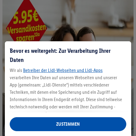
Bevor es weitergeht: Zur Verarbeitung Ihrer
Daten
Wir als
Betreiber der Lidl-Webseiten und Lidl-Apps
verarbeiten Ihre Daten auf unseren Webseiten und unserer
App (gemeinsam: „Lidl-Dienste“) mittels verschiedener
Techniken, mit denen eine Speicherung und ein Zugriff auf
Informationen in Ihrem Endgerät erfolgt. Diese sind teilweise
technisch notwendig oder werden mit Ihrer Zustimmung -
auch durch Partner (u.a.
als separat
oder gemeinsam
Verantwortliche; im Zusammenhang mit dem IAB TCF
ZUSTIMMEN
insgesamt
6
Partner) - für komfortable Einstellungen, zur
Statistik-Erstellung oder für personalisierte Werbung