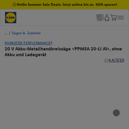
Heiße Summer Sale Deals: Jetzt online bis zu -66% sparen!
/
Sägen & -Zubehör
PARKSIDE PERFORMANCE®
20 V Akku-Metallhandkreissäge »PPMSA 20-Li A1«, ohne
Akku und Ladegerät
4.4/5
(32)
4.4 von 5 Ster