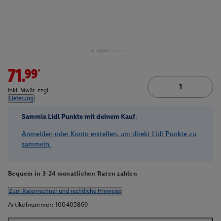
71.99*
inkl. MwSt. zzgl.
Lieferung
Sammle Lidl Punkte mit deinem Kauf.
Anmelden oder Konto erstellen, um direkt Lidl Punkte zu
sammeln.
Bequem in 3-24 monatlichen Raten zahlen
Zum Ratenrechner und rechtliche Hinweise
Artikelnummer:
100405869