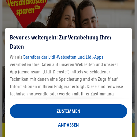
Bevor es weitergeht: Zur Verarbeitung Ihrer
Daten
Wir als
Betreiber der Lidl-Webseiten und Lidl-Apps
verarbeiten Ihre Daten auf unseren Webseiten und unserer
App (gemeinsam: „Lidl-Dienste“) mittels verschiedener
Techniken, mit denen eine Speicherung und ein Zugriff auf
Informationen in Ihrem Endgerät erfolgt. Diese sind teilweise
technisch notwendig oder werden mit Ihrer Zustimmung -
auch durch Partner (u.a.
als separat
oder gemeinsam
Verantwortliche; im Zusammenhang mit dem IAB TCF
ZUSTIMMEN
insgesamt
6
Partner) - für komfortable Einstellungen, zur
Statistik-Erstellung oder für personalisierte Werbung
ANPASSEN
innerhalb und außerhalb der Lidl-Dienste verwendet.
5.95 € Versand sparen³²ᵃ