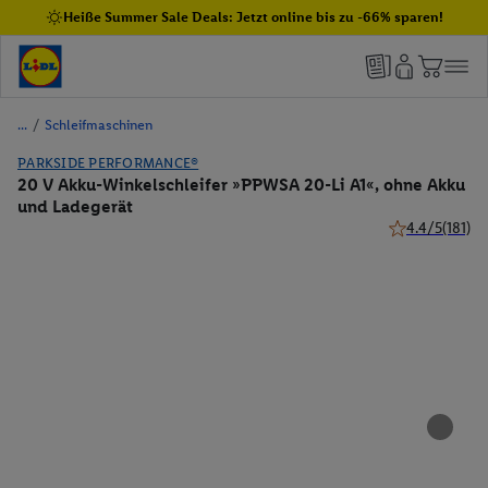
Heiße Summer Sale Deals: Jetzt online bis zu -66% sparen!
/
Schleifmaschinen
PARKSIDE PERFORMANCE®
20 V Akku-Winkelschleifer »PPWSA 20-Li A1«, ohne Akku
und Ladegerät
4.4/5
(181)
4.4 von 5 Ster