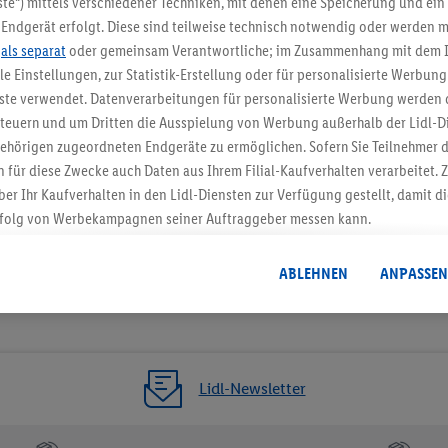
te“) mittels verschiedener Techniken, mit denen eine Speicherung und ein 
Endgerät erfolgt. Diese sind teilweise technisch notwendig oder werden m
Jetzt zum Newsletter anmel
.
als separat
oder gemeinsam Verantwortliche; im Zusammenhang mit dem 
ble Einstellungen, zur Statistik-Erstellung oder für personalisierte Werbun
Gutschein sichern!
nste verwendet. Datenverarbeitungen für personalisierte Werbung werden
euern und um Dritten die Ausspielung von Werbung außerhalb der Lidl-Di
ehörigen zugeordneten Endgeräte zu ermöglichen. Sofern Sie Teilnehmer de
 für diese Zwecke auch Daten aus Ihrem Filial-Kaufverhalten verarbeitet
ber Ihr Kaufverhalten in den Lidl-Diensten zur Verfügung gestellt, damit di
folg von Werbekampagnen seiner Auftraggeber messen kann.
isierter Werbung basiert auf der Generierung von auch mit Daten von and
. Dies umfasst die Zusammenführung von Daten (z.B. über Ihre Nutzung der 
ABLEHNEN
ANPASSEN
dl-Diensten, Informationen aus Ihrem Kundenkonto - z.B. Alter oder Geschl
 auch über verschiedene Endgeräte und Lidl-Dienste hinweg einschließli
auf Informationen auf Ihren Endgeräten zur Erstellung von Zielgruppen (
nhang mit dem Ausspielen dieser Werbung erfolgen Verarbeitungen auch
bung, zur Zielgruppenforschung, zur Entwicklung von Angeboten sowie z
Lidl-Newsletter
rung dieser Werbeausspielungen.
timmung dazu erteilen und danach ein Lidl Plus-Konto erstellen bzw. sich i