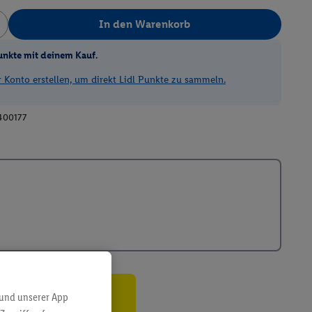
In den Warenkorb
unkte mit deinem Kauf.
Konto erstellen, um direkt Lidl Punkte zu sammeln.
400177
 und unserer App
ren³²ᵃ