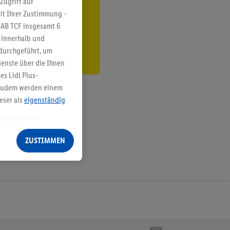
Zugriff auf
it Ihrer Zustimmung -
den
IAB TCF insgesamt
6
g innerhalb und
 durchgeführt, um
enste über die Ihnen
s Lidl Plus-
. Zudem werden einem
eser als
eigenständig
eren Diensten
Lidl-Dienste, Ihr
ZUSTIMMEN
echt - sowie Ihre
ch dem Speichern von
sogenannten
 zur Leistungs-/
ur technischen
n Ihr bestehendes Lidl