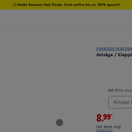
Heiße Summer Sale Deals: Jetzt online bis zu -66% sparen!
PARKSIDE PERFOR
Astsäge / Klapp
Art:
Bitte au
Astsäge 
8.99*
inkl. MwSt. zzgl.
Lieferung