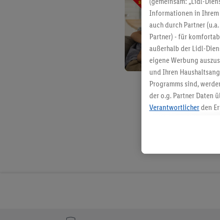
(gemeinsam: „Lidl-Diens
Informationen in Ihrem 
auch durch Partner (u.a
Partner) - für komforta
außerhalb der Lidl-Die
eigene Werbung auszust
und Ihren Haushaltsang
Programms sind, werden
der o.g. Partner Daten ü
Verantwortlicher
den Er
Die Erstellung personal
angereicherten Profilen
Kaufverhalten in den Li
genauen Standortdaten)
und/ oder dem Zugriff 
Segmenten). Im Zusamme
Erfolgsmessung der Wer
Sicherung und Optimie
Sofern Sie hier Ihre Zus