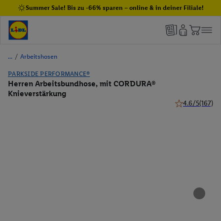
Summer Sale! Bis zu -66% sparen – online & in deiner Filiale!
/
Arbeitshosen
PARKSIDE PERFORMANCE®
Herren Arbeitsbundhose, mit CORDURA®
Knieverstärkung
4.6/5
(167)
4.6 von 5 Stern