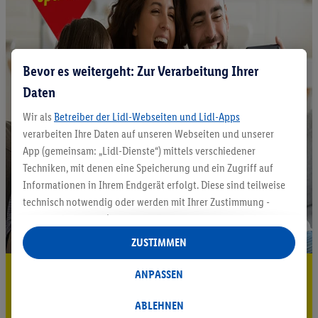
Bevor es weitergeht: Zur Verarbeitung Ihrer
Daten
Wir als
Betreiber der Lidl-Webseiten und Lidl-Apps
verarbeiten Ihre Daten auf unseren Webseiten und unserer
App (gemeinsam: „Lidl-Dienste“) mittels verschiedener
Techniken, mit denen eine Speicherung und ein Zugriff auf
Informationen in Ihrem Endgerät erfolgt. Diese sind teilweise
technisch notwendig oder werden mit Ihrer Zustimmung -
auch durch Partner (u.a.
als separat
oder gemeinsam
Verantwortliche; im Zusammenhang mit dem IAB TCF
ZUSTIMMEN
insgesamt
6
Partner) - für komfortable Einstellungen, zur
Statistik-Erstellung oder für personalisierte Werbung
5.95 € Versand sparen³²ᵃ
ANPASSEN
innerhalb und außerhalb der Lidl-Dienste verwendet.
Jetzt zum Newsletter anmelden
Datenverarbeitungen für personalisierte Werbung werden
ABLEHNEN