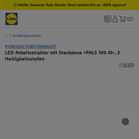
Heiße Summer Sale Deals: Jetzt online bis zu -66% sparen!
/
Arbeitsleuchten
PARKSIDE PERFORMANCE®
LED Arbeitsstrahler mit Steckdose »PALS 100 A1«, 2
Helligkeitsstufen
5/5
(1)
5 von 5 St