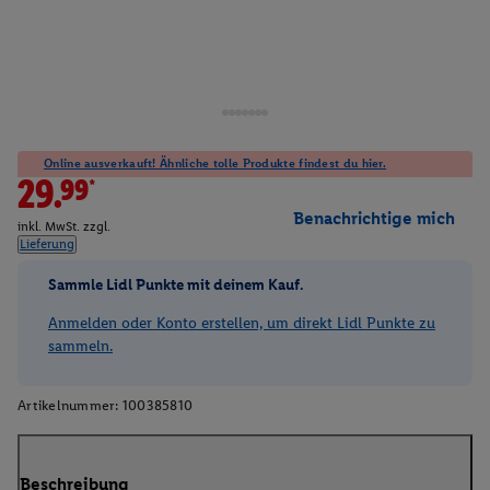
Online ausverkauft! Ähnliche tolle Produkte findest du hier.
29.99*
Benachrichtige mich
inkl. MwSt. zzgl.
Lieferung
Sammle Lidl Punkte mit deinem Kauf.
Anmelden oder Konto erstellen, um direkt Lidl Punkte zu
sammeln.
Artikelnummer:
100385810
Beschreibung