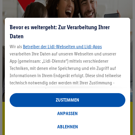
Bevor es weitergeht: Zur Verarbeitung Ihrer
Daten
Wir als
Betreiber der Lidl-Webseiten und Lidl-Apps
verarbeiten Ihre Daten auf unseren Webseiten und unserer
App (gemeinsam: „Lidl-Dienste“) mittels verschiedener
Techniken, mit denen eine Speicherung und ein Zugriff auf
Informationen in Ihrem Endgerät erfolgt. Diese sind teilweise
technisch notwendig oder werden mit Ihrer Zustimmung -
auch durch Partner (u.a.
als separat
oder gemeinsam
Verantwortliche; im Zusammenhang mit dem IAB TCF
ZUSTIMMEN
insgesamt
6
Partner) - für komfortable Einstellungen, zur
5.95 € Versand sparen³²ᵃ
Statistik-Erstellung oder für personalisierte Werbung
ANPASSEN
innerhalb und außerhalb der Lidl-Dienste verwendet.
Jetzt zum Newsletter anmelden
Datenverarbeitungen für personalisierte Werbung werden
ABLEHNEN
durchgeführt, um eigene Werbung auszusteuern und um