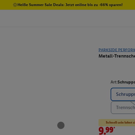
Heiße Summer Sale Deals: Jetzt online bis zu -66% sparen!
PARKSIDE PERFOR
Metall-Trennsch
Art:
Schrupps
Schrupps
Trennsche
Schnell sein lohnt s
9.99*