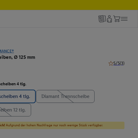
MANCE®
eiben, Ø 125 mm
5/5
(3)
5 von 5 Sternen
cheiben 4 tlg.
cheiben 4 tlg.
Diamant Trennscheibe
iben 12 tlg.
ich!
Aufgrund der hohen Nachfrage nur noch wenige Stück verfügbar.