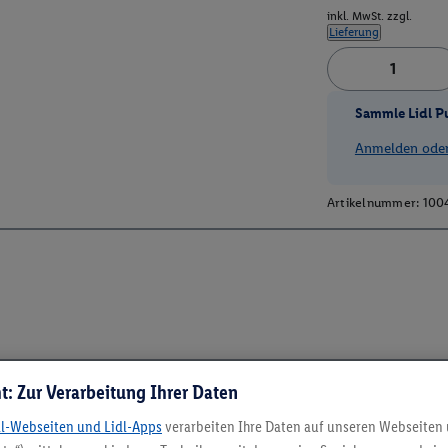
inkl. MwSt. zzgl.
Lieferung
Sammle Lidl P
Anmelden oder 
Artikelnummer:
100
t: Zur Verarbeitung Ihrer Daten
dl-Webseiten und Lidl-Apps
verarbeiten Ihre Daten auf unseren Webseiten
5.95 € Versand spa