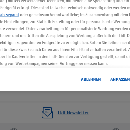
te“) mittels verschiedener Techniken, mit denen eine Speicherung und ein 
Endgerät erfolgt. Diese sind teilweise technisch notwendig oder werden m
Jetzt zum Newsletter anmel
.
als separat
oder gemeinsam Verantwortliche; im Zusammenhang mit dem 
ble Einstellungen, zur Statistik-Erstellung oder für personalisierte Werbun
Gutschein sichern!
nste verwendet. Datenverarbeitungen für personalisierte Werbung werden
euern und um Dritten die Ausspielung von Werbung außerhalb der Lidl-Di
ehörigen zugeordneten Endgeräte zu ermöglichen. Sofern Sie Teilnehmer de
 für diese Zwecke auch Daten aus Ihrem Filial-Kaufverhalten verarbeitet
ber Ihr Kaufverhalten in den Lidl-Diensten zur Verfügung gestellt, damit di
folg von Werbekampagnen seiner Auftraggeber messen kann.
isierter Werbung basiert auf der Generierung von auch mit Daten von and
. Dies umfasst die Zusammenführung von Daten (z.B. über Ihre Nutzung der 
ABLEHNEN
ANPASSEN
dl-Diensten, Informationen aus Ihrem Kundenkonto - z.B. Alter oder Geschl
 auch über verschiedene Endgeräte und Lidl-Dienste hinweg einschließli
auf Informationen auf Ihren Endgeräten zur Erstellung von Zielgruppen (
nhang mit dem Ausspielen dieser Werbung erfolgen Verarbeitungen auch
bung, zur Zielgruppenforschung, zur Entwicklung von Angeboten sowie z
Lidl-Newsletter
rung dieser Werbeausspielungen.
timmung dazu erteilen und danach ein Lidl Plus-Konto erstellen bzw. sich i