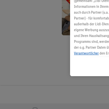
(gemeinsam: „Lidl-Diens
Informationen in Ihrem 
auch durch Partner (u.a
Partner) - für komforta
außerhalb der Lidl-Die
eigene Werbung auszust
und Ihren Haushaltsang
Programms sind, werden
der o.g. Partner Daten ü
Verantwortlicher
den Er
Die Erstellung personal
angereicherten Profilen
Kaufverhalten in den Li
genauen Standortdaten)
und/ oder dem Zugriff 
Segmenten). Im Zusamme
Erfolgsmessung der Wer
Sicherung und Optimie
Sofern Sie hier Ihre Zus