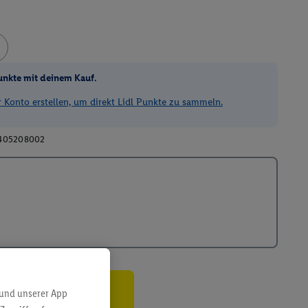
unkte mit deinem Kauf.
Konto erstellen, um direkt Lidl Punkte zu sammeln.
405208002
 und unserer App
ren³²ᵃ