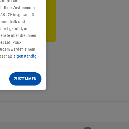
Zugriff auf
it Ihrer Zustimmung -
den
IAB TCF insgesamt
6
g innerhalb und
 durchgeführt, um
enste über die Ihnen
s Lidl Plus-
. Zudem werden einem
eser als
eigenständig
eren Diensten
Lidl-Dienste, Ihr
ZUSTIMMEN
echt - sowie Ihre
ch dem Speichern von
sogenannten
 zur Leistungs-/
ur technischen
n Ihr bestehendes Lidl