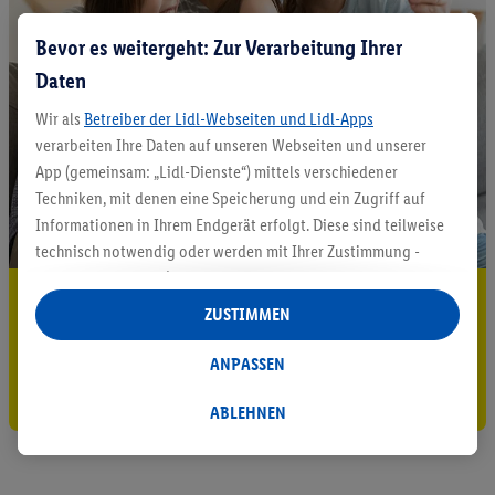
Bevor es weitergeht: Zur Verarbeitung Ihrer
Daten
Wir als
Betreiber der Lidl-Webseiten und Lidl-Apps
verarbeiten Ihre Daten auf unseren Webseiten und unserer
App (gemeinsam: „Lidl-Dienste“) mittels verschiedener
Techniken, mit denen eine Speicherung und ein Zugriff auf
Informationen in Ihrem Endgerät erfolgt. Diese sind teilweise
technisch notwendig oder werden mit Ihrer Zustimmung -
auch durch Partner (u.a.
als separat
oder gemeinsam
5.95 € Versand sparen³²ᵃ
Verantwortliche; im Zusammenhang mit dem IAB TCF
ZUSTIMMEN
insgesamt
6
Partner) - für komfortable Einstellungen, zur
Jetzt zum Newsletter anmelden
Statistik-Erstellung oder für personalisierte Werbung
ANPASSEN
innerhalb und außerhalb der Lidl-Dienste verwendet.
Gutschein sichern!
Datenverarbeitungen für personalisierte Werbung werden
ABLEHNEN
durchgeführt, um eigene Werbung auszusteuern und um
Dritten die Ausspielung von Werbung außerhalb der Lidl-
Dienste über die Ihnen und Ihren Haushaltsangehörigen