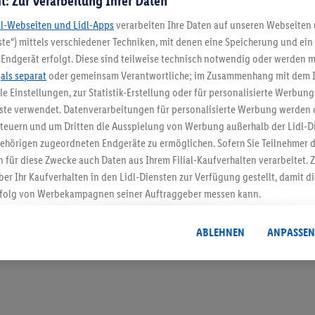
t: Zur Verarbeitung Ihrer Daten
dl-Webseiten und Lidl-Apps
verarbeiten Ihre Daten auf unseren Webseiten
te“) mittels verschiedener Techniken, mit denen eine Speicherung und ein 
Endgerät erfolgt. Diese sind teilweise technisch notwendig oder werden m
5.95 € Versand spa
.
als separat
oder gemeinsam Verantwortliche; im Zusammenhang mit dem 
ble Einstellungen, zur Statistik-Erstellung oder für personalisierte Werbun
Jetzt zum Newsletter anmel
nste verwendet. Datenverarbeitungen für personalisierte Werbung werden
euern und um Dritten die Ausspielung von Werbung außerhalb der Lidl-Di
Gutschein sichern!
ehörigen zugeordneten Endgeräte zu ermöglichen. Sofern Sie Teilnehmer de
 für diese Zwecke auch Daten aus Ihrem Filial-Kaufverhalten verarbeitet
ber Ihr Kaufverhalten in den Lidl-Diensten zur Verfügung gestellt, damit di
folg von Werbekampagnen seiner Auftraggeber messen kann.
isierter Werbung basiert auf der Generierung von auch mit Daten von and
. Dies umfasst die Zusammenführung von Daten (z.B. über Ihre Nutzung der 
ABLEHNEN
ANPASSEN
dl-Diensten, Informationen aus Ihrem Kundenkonto - z.B. Alter oder Geschl
 auch über verschiedene Endgeräte und Lidl-Dienste hinweg einschließli
auf Informationen auf Ihren Endgeräten zur Erstellung von Zielgruppen (
nhang mit dem Ausspielen dieser Werbung erfolgen Verarbeitungen auch
bung, zur Zielgruppenforschung, zur Entwicklung von Angeboten sowie z