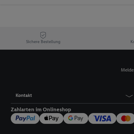
Sicherung und Optimie
Sofern Sie hier Ihre Zus
Plus-Konto einloggen, 
Verantwortlichkeit mit
zu erstellen (die sogen
können, um Sie in von 
Sichere Bestellung
K
Hierzu wird von uns un
Adresse in gemeinsamer 
Zudem erlauben Sie uns,
Melde 
den Lidl-Diensten einzus
Wenn das der Fall ist, g
Kundenkonto-Referenz, 
verwenden, um Sie wied
Kontakt
Insbesondere können Sie
werden, damit wir Ihnen
Zahlarten im Onlineshop
Nutzung der Utiq-Techno
widerrufen - jederzeit 
Telekommunikations-basi