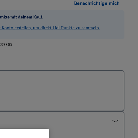
Benachrichtige mich
unkte mit deinem Kauf.
Konto erstellen, um direkt Lidl Punkte zu sammeln.
393365