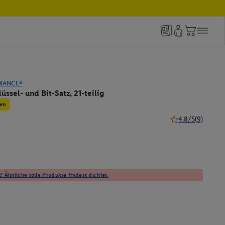
MANCE®
üssel- und Bit-Satz, 21-teilig
en
4.8/5
(9)
4.8 von 5 Sternen
! Ähnliche tolle Produkte findest du hier.