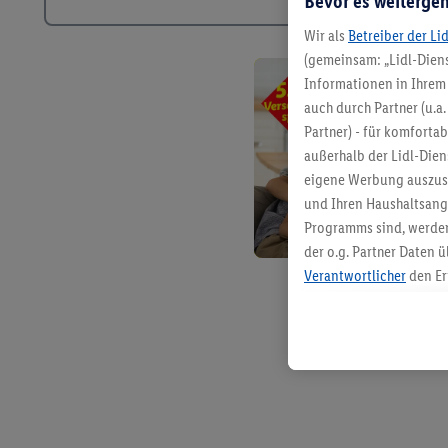
Bevor es weitergeh
Wir als
Betreiber der Li
(gemeinsam: „Lidl-Diens
Informationen in Ihrem 
auch durch Partner (u.a
Partner) - für komforta
außerhalb der Lidl-Die
eigene Werbung auszust
und Ihren Haushaltsang
Programms sind, werden
der o.g. Partner Daten ü
Verantwortlicher
den Er
Die Erstellung personal
angereicherten Profilen
Kaufverhalten in den Li
genauen Standortdaten)
und/ oder dem Zugriff 
Segmenten). Im Zusamme
Erfolgsmessung der Wer