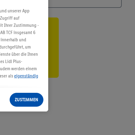
 und unserer App
Zugriff auf
it Ihrer Zustimmung -
ren³²ᵃ
IAB TCF insgesamt
6
g innerhalb und
den
 durchgeführt, um
enste über die Ihnen
s Lidl Plus-
. Zudem werden einem
eser als
eigenständig
eren Diensten
Lidl-Dienste, Ihr
ZUSTIMMEN
echt - sowie Ihre
ch dem Speichern von
sogenannten
 zur Leistungs-/
ur technischen