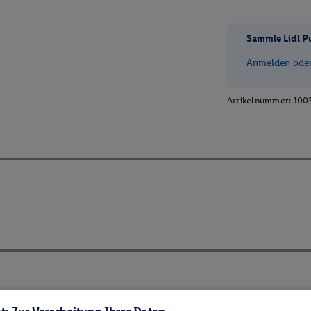
Sammle Lidl P
Anmelden oder 
Artikelnummer:
100
ch ElektroG und BattVO-BattDG