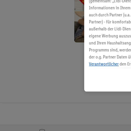
(gemeinsam: „Lidl-Diens
Informationen in Ihrem 
auch durch Partner (u.a
Partner) - für komforta
außerhalb der Lidl-Die
eigene Werbung auszust
und Ihren Haushaltsang
Programms sind, werden
der o.g. Partner Daten ü
Verantwortlicher
den Er
Die Erstellung personal
angereicherten Profilen
Kaufverhalten in den Li
genauen Standortdaten)
und/ oder dem Zugriff 
Segmenten). Im Zusamme
Erfolgsmessung der Wer
Sicherung und Optimie
Sofern Sie hier Ihre Zus