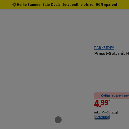
Heiße Summer Sale Deals: Jetzt online bis zu -66% sparen!
PARKSIDE®
Pinsel-Set, mit H
Online ausverkauft
4.99*
inkl. MwSt. zzgl.
Lieferung