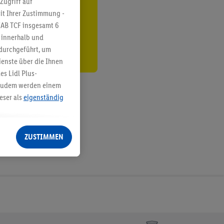
Zugriff auf
it Ihrer Zustimmung -
den
IAB TCF insgesamt
6
g innerhalb und
 durchgeführt, um
enste über die Ihnen
s Lidl Plus-
. Zudem werden einem
eser als
eigenständig
eren Diensten
Lidl-Dienste, Ihr
ZUSTIMMEN
echt - sowie Ihre
ch dem Speichern von
sogenannten
 zur Leistungs-/
ur technischen
n Ihr bestehendes Lidl