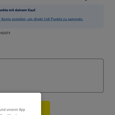
unkte mit deinem Kauf.
Konto erstellen, um direkt Lidl Punkte zu sammeln.
362073
 und unserer App
ren³²ᵃ