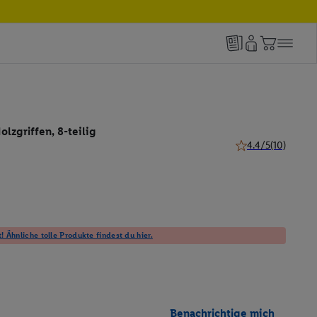
olzgriffen, 8-teilig
4.4/5
(10)
4.4 von 5 Sternen 
! Ähnliche tolle Produkte findest du hier.
Benachrichtige mich