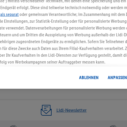
te“) mittels verschiedener Techniken, mit denen eine Speicherung und ein 
Endgerät erfolgt. Diese sind teilweise technisch notwendig oder werden m
Jetzt zum Newsletter anmel
.
als separat
oder gemeinsam Verantwortliche; im Zusammenhang mit dem 
ble Einstellungen, zur Statistik-Erstellung oder für personalisierte Werbun
Gutschein sichern!
nste verwendet. Datenverarbeitungen für personalisierte Werbung werden
euern und um Dritten die Ausspielung von Werbung außerhalb der Lidl-Di
ehörigen zugeordneten Endgeräte zu ermöglichen. Sofern Sie Teilnehmer de
 für diese Zwecke auch Daten aus Ihrem Filial-Kaufverhalten verarbeitet
ber Ihr Kaufverhalten in den Lidl-Diensten zur Verfügung gestellt, damit di
folg von Werbekampagnen seiner Auftraggeber messen kann.
isierter Werbung basiert auf der Generierung von auch mit Daten von and
. Dies umfasst die Zusammenführung von Daten (z.B. über Ihre Nutzung der 
ABLEHNEN
ANPASSEN
dl-Diensten, Informationen aus Ihrem Kundenkonto - z.B. Alter oder Geschl
 auch über verschiedene Endgeräte und Lidl-Dienste hinweg einschließli
auf Informationen auf Ihren Endgeräten zur Erstellung von Zielgruppen (
nhang mit dem Ausspielen dieser Werbung erfolgen Verarbeitungen auch
bung, zur Zielgruppenforschung, zur Entwicklung von Angeboten sowie z
Lidl-Newsletter
rung dieser Werbeausspielungen.
timmung dazu erteilen und danach ein Lidl Plus-Konto erstellen bzw. sich i