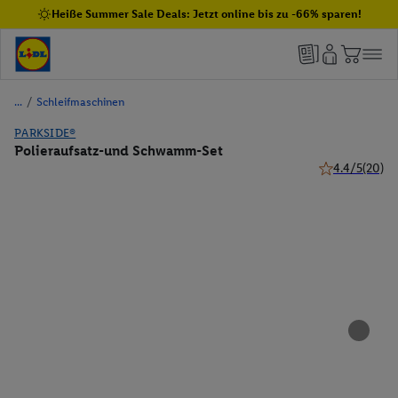
Heiße Summer Sale Deals: Jetzt online bis zu -66% sparen!
/
Schleifmaschinen
PARKSIDE®
Polieraufsatz-und Schwamm-Set
4.4/5
(20)
4.4 von 5 Ster