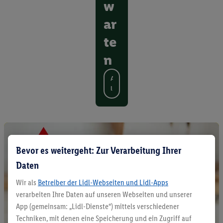
w
ar
te
n
A
l
l
e
P
r
o
d
Bevor es weitergeht: Zur Verarbeitung Ihrer
u
Daten
k
t
Wir als
Betreiber der Lidl-Webseiten und Lidl-Apps
e
verarbeiten Ihre Daten auf unseren Webseiten und unserer
e
App (gemeinsam: „Lidl-Dienste“) mittels verschiedener
n
Techniken, mit denen eine Speicherung und ein Zugriff auf
t