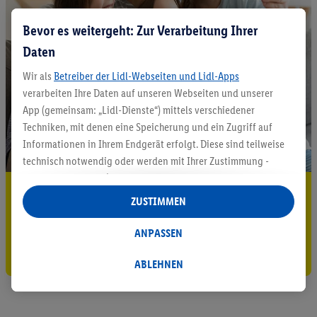
Bevor es weitergeht: Zur Verarbeitung Ihrer
Daten
Wir als
Betreiber der Lidl-Webseiten und Lidl-Apps
verarbeiten Ihre Daten auf unseren Webseiten und unserer
App (gemeinsam: „Lidl-Dienste“) mittels verschiedener
Techniken, mit denen eine Speicherung und ein Zugriff auf
Informationen in Ihrem Endgerät erfolgt. Diese sind teilweise
technisch notwendig oder werden mit Ihrer Zustimmung -
auch durch Partner (u.a.
als separat
oder gemeinsam
5.95 € Versand sparen³²ᵃ
Verantwortliche; im Zusammenhang mit dem IAB TCF
ZUSTIMMEN
insgesamt
6
Partner) - für komfortable Einstellungen, zur
Jetzt zum Newsletter anmelden
Statistik-Erstellung oder für personalisierte Werbung
ANPASSEN
innerhalb und außerhalb der Lidl-Dienste verwendet.
Gutschein sichern!
Datenverarbeitungen für personalisierte Werbung werden
ABLEHNEN
durchgeführt, um eigene Werbung auszusteuern und um
Dritten die Ausspielung von Werbung außerhalb der Lidl-
Dienste über die Ihnen und Ihren Haushaltsangehörigen