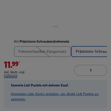
Art:
Präzisions-Schraubendrehersatz
Feinmechaniker-Zangensatz
Präzisions-Schraub
11.99*
inkl. MwSt. zzgl.
Lieferung
Sammle Lidl Punkte mit deinem Kauf.
Anmelden oder Konto erstellen, um direkt Lidl Punkte zu
sammeln.