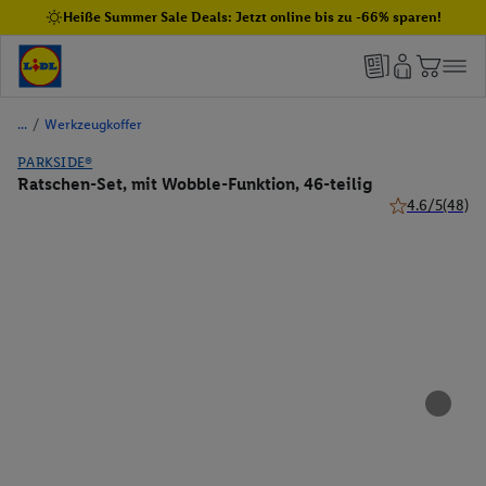
Heiße Summer Sale Deals: Jetzt online bis zu -66% sparen!
/
Werkzeugkoffer
PARKSIDE®
Ratschen-Set, mit Wobble-Funktion, 46-teilig
4.6/5
(48)
4.6 von 5 Ster