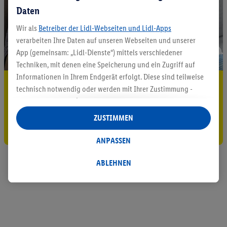
Daten
Wir als
Betreiber der Lidl-Webseiten und Lidl-Apps
verarbeiten Ihre Daten auf unseren Webseiten und unserer
App (gemeinsam: „Lidl-Dienste“) mittels verschiedener
Techniken, mit denen eine Speicherung und ein Zugriff auf
Informationen in Ihrem Endgerät erfolgt. Diese sind teilweise
5.95 € Versand sparen³²ᵃ
technisch notwendig oder werden mit Ihrer Zustimmung -
auch durch Partner (u.a.
als separat
oder gemeinsam
Jetzt zum Newsletter anmelden
Verantwortliche; im Zusammenhang mit dem IAB TCF
ZUSTIMMEN
insgesamt
6
Partner) - für komfortable Einstellungen, zur
Gutschein sichern!
Statistik-Erstellung oder für personalisierte Werbung
ANPASSEN
innerhalb und außerhalb der Lidl-Dienste verwendet.
Datenverarbeitungen für personalisierte Werbung werden
ABLEHNEN
durchgeführt, um eigene Werbung auszusteuern und um
Dritten die Ausspielung von Werbung außerhalb der Lidl-
Dienste über die Ihnen und Ihren Haushaltsangehörigen
zugeordneten Endgeräte zu ermöglichen. Sofern Sie
Teilnehmer des Lidl Plus-Programms sind, werden für diese