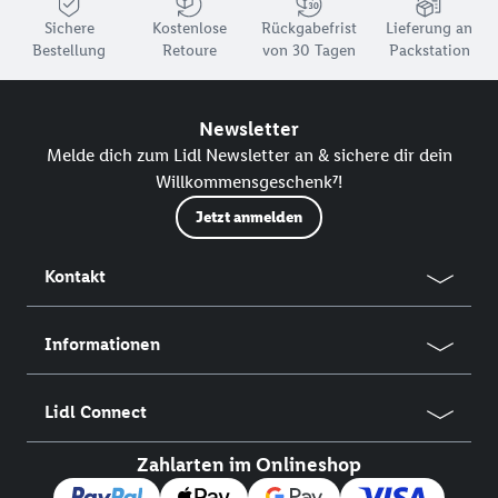
Sichere
Kostenlose
Rückgabefrist
Lieferung an
Bestellung
Retoure
von 30 Tagen
Packstation
Newsletter
Melde dich zum Lidl Newsletter an & sichere dir dein
Willkommensgeschenk⁷!
Jetzt anmelden
Kontakt
Informationen
Lidl Connect
Zahlarten im Onlineshop