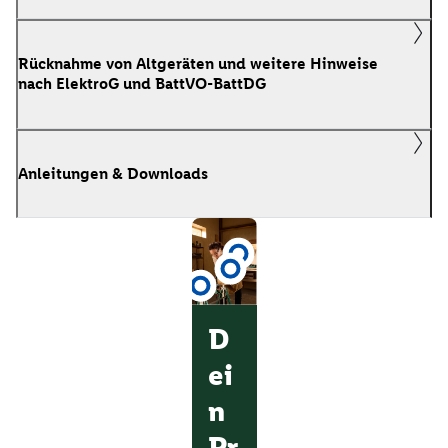
Rücknahme von Altgeräten und weitere Hinweise
nach ElektroG und BattVO-BattDG
Anleitungen & Downloads
D
ei
n
Pr