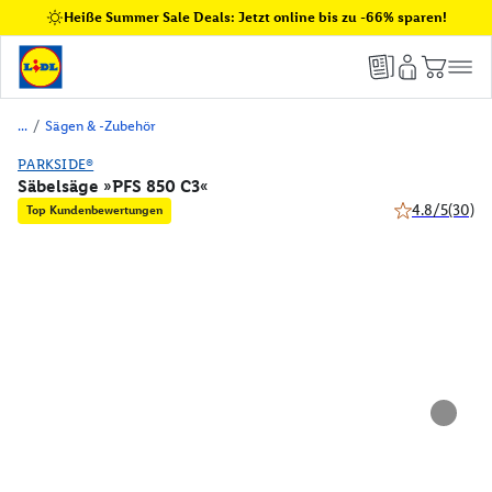
Heiße Summer Sale Deals: Jetzt online bis zu -66% sparen!
/
Sägen & -Zubehör
PARKSIDE®
Säbelsäge »PFS 850 C3«
4.8/5
(30)
Top Kundenbewertungen
4.8 von 5 Ster