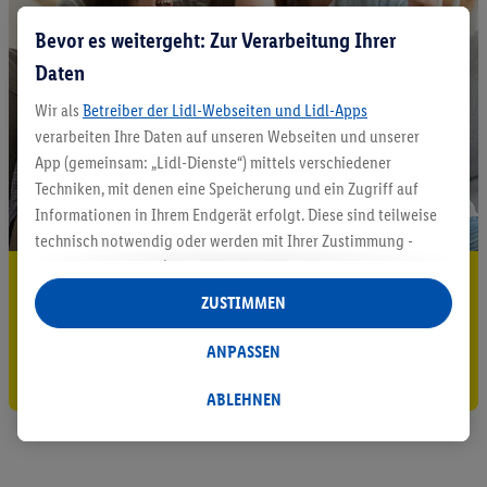
Bevor es weitergeht: Zur Verarbeitung Ihrer
Daten
Wir als
Betreiber der Lidl-Webseiten und Lidl-Apps
verarbeiten Ihre Daten auf unseren Webseiten und unserer
App (gemeinsam: „Lidl-Dienste“) mittels verschiedener
Techniken, mit denen eine Speicherung und ein Zugriff auf
Informationen in Ihrem Endgerät erfolgt. Diese sind teilweise
technisch notwendig oder werden mit Ihrer Zustimmung -
auch durch Partner (u.a.
als separat
oder gemeinsam
5.95 € Versand sparen³²ᵃ
Verantwortliche; im Zusammenhang mit dem IAB TCF
ZUSTIMMEN
insgesamt
6
Partner) - für komfortable Einstellungen, zur
Jetzt zum Newsletter anmelden
Statistik-Erstellung oder für personalisierte Werbung
ANPASSEN
innerhalb und außerhalb der Lidl-Dienste verwendet.
Gutschein sichern!
Datenverarbeitungen für personalisierte Werbung werden
ABLEHNEN
durchgeführt, um eigene Werbung auszusteuern und um
Dritten die Ausspielung von Werbung außerhalb der Lidl-
Dienste über die Ihnen und Ihren Haushaltsangehörigen