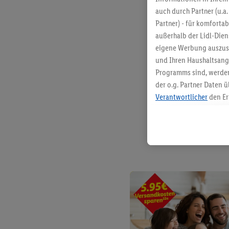
auch durch Partner (u.a
Partner) - für komforta
außerhalb der Lidl-Die
eigene Werbung auszust
und Ihren Haushaltsang
Programms sind, werden
der o.g. Partner Daten ü
Verantwortlicher
den Er
Die Erstellung personal
angereicherten Profilen
Kaufverhalten in den Li
genauen Standortdaten)
und/ oder dem Zugriff 
Segmenten). Im Zusamme
Erfolgsmessung der Wer
Sicherung und Optimie
Sofern Sie hier Ihre Zus
Plus-Konto einloggen, 