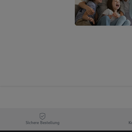
Verantwortlichkeit mit
zu erstellen (die sogen
können, um Sie in von 
Hierzu wird von uns un
Adresse in gemeinsamer 
Zudem erlauben Sie uns,
den Lidl-Diensten einzus
Wenn das der Fall ist, g
Kundenkonto-Referenz, 
verwenden, um Sie wied
Insbesondere können Sie
werden, damit wir Ihnen
Nutzung der Utiq-Techno
widerrufen - jederzeit 
Telekommunikations-basi
die Lidl-Dienste) wider
Durch einen Klick auf „
„Zustimmen“ stimmen Si
Sichere Bestellung
K
genannten Partner zu. W