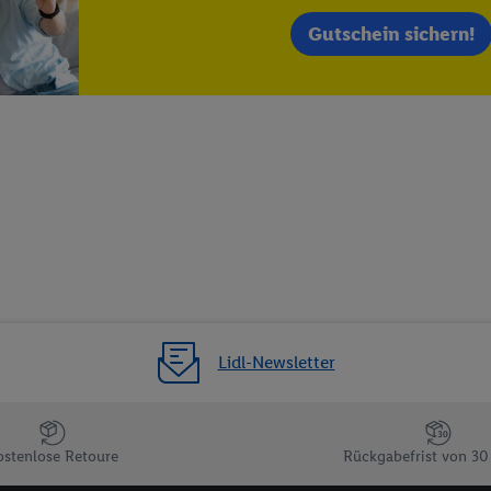
 einem der oben genannten Partner verwendet werden, um daraus eine spe
annte EUID), die wir sodann ähnlich wie die sogleich beschriebene Utiq-
Gutschein sichern!
Dritten betriebenen Diensten zu erkennen und Ihnen personalisierte Werb
d einem der anderen oben genannten Partner auch Ihre in einen Hashwert
Verantwortlichkeit verarbeitet.
 der Utiq SA/NV („Utiq“) und Ihrem
Telekommunikationsnetzbetreiber
, die
etzen. Utiq prüft zunächst anhand Ihrer IP-Adresse, ob die Technologie für
ibt Utiq Ihre IP-Adresse an Ihren Netzbetreiber weiter, der anhand der IP-A
wie z.B. Ihrer Mobilfunknummer, eine Kennung für Utiq erstellt. Wir werd
erzuerkennen und Erkenntnisse über Ihr Nutzungsverhalten in den Lidl-Die
 mittels dieser Technologie auch auf Diensten wiedererkannt werden, die
 dort personalisierte Werbung ausspielen können. Sie können Ihre Einwilli
logie - zusätzlich zur weiter unten erläuterten Möglichkeit, Ihre Einwillig
auch über
das Datenschutzportal von Utiq („consenthub“)
oder über „Anpass
Lidl-Newsletter
erten Utiq-Technologie für digitales Marketing“ am unteren Ende dieser E
rufen. Weitere Informationen finden Sie in den
Datenschutzbestimmungen 
Ablehnen“ können Sie nur den Einsatz notwendiger Techniken zulassen. Dur
e allen Verarbeitungen zu sämtlichen vorgenannten Zwecken unter Einbi
ostenlose Retoure
Rückgabefrist von 30
eitere Informationen, auch zur Speicherdauer der Daten und zu Ihrem Rech