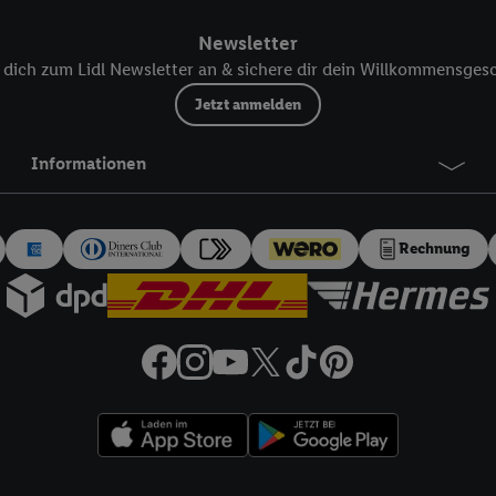
ür die Zukunft zu widerrufen, finden Sie in unseren
Datenschutzbestimmu
Newsletter
npassen“ können Sie einzelne Verwendungszwecke oder Partner zulassen; d
artig benannten Zwecke und Funktionen im Rahmen des Einsatzes des IA
dich zum Lidl Newsletter an & sichere dir dein Willkommensges
Jetzt anmelden
herheit, Verhinderung und Aufdeckung von Betrug und Fehlerbehebung, Be
d Inhalten, Abgleichung und Kombination von Daten aus unterschiedlich
Informationen
ner Endgeräte, Identifikation von Geräten anhand automatisch übermittel
on Werbekampagnen durch TTD und Nutzung der Telekommunikations-basie
es Marketing, sowie:
Rechnung
Standortdaten. Erstellung von Profilen für personalisierte Werbung. Spe
tionen auf einem Endgerät. Entwicklung und Verbesserung der Angebote. 
Statistiken oder Kombinationen von Daten aus verschiedenen Quellen. V
zur Auswahl von Werbeanzeigen. Messung der Werbeleistung. Verwendung v
erter Werbung.
 (Lieferanten)