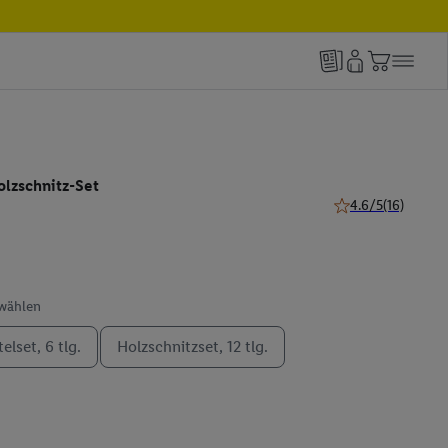
olzschnitz-Set
4.6/5
(16)
4.6 von 5 Sternen 
swählen
elset, 6 tlg.
Holzschnitzset, 12 tlg.