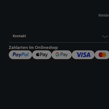
jederzeit mit Wirkung f
finden Sie hier.
Unter „A
nachfolgend schlagwort
Melde 
Erfolgsmessung:
Gewährleistung der Sic
Anzeige von Werbung un
Kontakt
Verknüpfung verschiede
Messung des Erfolgs v
Zahlarten im Onlineshop
Technologie für digital
Verwendung genauer 
Zugriff auf Informa
Zielgruppen durch 
reduzierter Daten 
Auswahl personalisi
Liste der Partner
Rechtliche Informationen