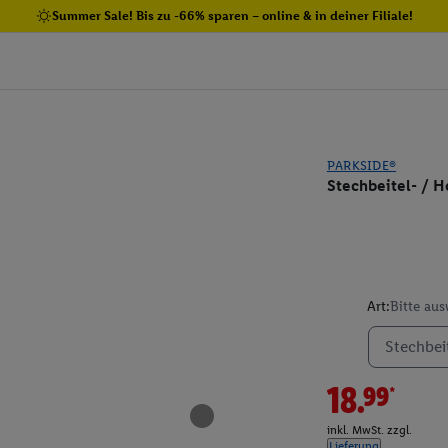
Summer Sale! Bis zu -66% sparen – online & in deiner Filiale!
PARKSIDE®
Stechbeitel- / H
Art:
Bitte au
Stechbeit
18.99*
inkl. MwSt. zzgl.
Lieferung