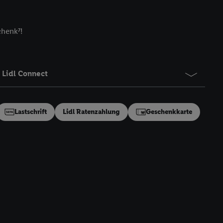
ngen
.
Die Impressen
as gilt auch für die
B TCF für Werbung und
chenk⁷!
reitstellung und
en Quellen,
Lidl Connect
ter Informationen,
rten Utiq-
Lastschrift
Lidl Ratenzahlung
Geschenkkarte
ichern von oder
Analyse von
erwendung
on Profilen zur