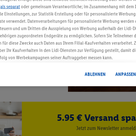
.
als separat
oder gemeinsam Verantwortliche; im Zusammenhang mit dem 
ble Einstellungen, zur Statistik-Erstellung oder für personalisierte Werbun
nste verwendet. Datenverarbeitungen für personalisierte Werbung werden
euern und um Dritten die Ausspielung von Werbung außerhalb der Lidl-Di
ehörigen zugeordneten Endgeräte zu ermöglichen. Sofern Sie Teilnehmer de
 für diese Zwecke auch Daten aus Ihrem Filial-Kaufverhalten verarbeitet
ber Ihr Kaufverhalten in den Lidl-Diensten zur Verfügung gestellt, damit di
folg von Werbekampagnen seiner Auftraggeber messen kann.
isierter Werbung basiert auf der Generierung von auch mit Daten von and
. Dies umfasst die Zusammenführung von Daten (z.B. über Ihre Nutzung der 
ABLEHNEN
ANPASSEN
dl-Diensten, Informationen aus Ihrem Kundenkonto - z.B. Alter oder Geschl
 auch über verschiedene Endgeräte und Lidl-Dienste hinweg einschließli
auf Informationen auf Ihren Endgeräten zur Erstellung von Zielgruppen (
nhang mit dem Ausspielen dieser Werbung erfolgen Verarbeitungen auch
bung, zur Zielgruppenforschung, zur Entwicklung von Angeboten sowie z
5.95 € Versand spa
rung dieser Werbeausspielungen.
timmung dazu erteilen und danach ein Lidl Plus-Konto erstellen bzw. sich i
Jetzt zum Newsletter anmel
kann darüber hinaus auch Ihre dort angegebene E-Mail-Adresse von uns i