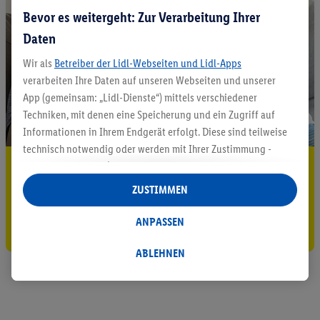
Bevor es weitergeht: Zur Verarbeitung Ihrer
Daten
Wir als
Betreiber der Lidl-Webseiten und Lidl-Apps
verarbeiten Ihre Daten auf unseren Webseiten und unserer
App (gemeinsam: „Lidl-Dienste“) mittels verschiedener
Techniken, mit denen eine Speicherung und ein Zugriff auf
Informationen in Ihrem Endgerät erfolgt. Diese sind teilweise
technisch notwendig oder werden mit Ihrer Zustimmung -
5.95 € Versand sparen³²ᵃ
auch durch Partner (u.a.
als separat
oder gemeinsam
Verantwortliche; im Zusammenhang mit dem IAB TCF
ZUSTIMMEN
Jetzt zum Newsletter anmelden
insgesamt
6
Partner) - für komfortable Einstellungen, zur
Statistik-Erstellung oder für personalisierte Werbung
ANPASSEN
Gutschein sichern!
innerhalb und außerhalb der Lidl-Dienste verwendet.
Datenverarbeitungen für personalisierte Werbung werden
ABLEHNEN
durchgeführt, um eigene Werbung auszusteuern und um
Dritten die Ausspielung von Werbung außerhalb der Lidl-
Dienste über die Ihnen und Ihren Haushaltsangehörigen