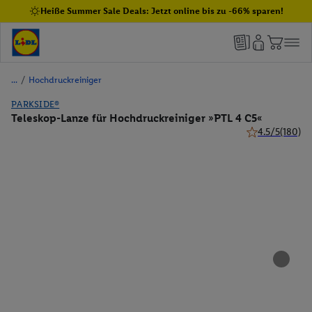
Heiße Summer Sale Deals: Jetzt online bis zu -66% sparen!
/
Hochdruckreiniger
PARKSIDE®
Teleskop-Lanze für Hochdruckreiniger »PTL 4 C5«
4.5/5
(180)
4.5 von 5 Stern