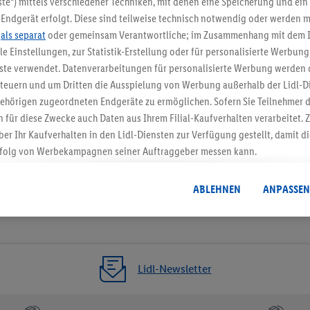
te“) mittels verschiedener Techniken, mit denen eine Speicherung und ein 
Endgerät erfolgt. Diese sind teilweise technisch notwendig oder werden m
Jetzt zum Newsletter anmel
.
als separat
oder gemeinsam Verantwortliche; im Zusammenhang mit dem 
ble Einstellungen, zur Statistik-Erstellung oder für personalisierte Werbun
Gutschein sichern!
nste verwendet. Datenverarbeitungen für personalisierte Werbung werden
euern und um Dritten die Ausspielung von Werbung außerhalb der Lidl-Di
ehörigen zugeordneten Endgeräte zu ermöglichen. Sofern Sie Teilnehmer de
 für diese Zwecke auch Daten aus Ihrem Filial-Kaufverhalten verarbeitet
ber Ihr Kaufverhalten in den Lidl-Diensten zur Verfügung gestellt, damit di
folg von Werbekampagnen seiner Auftraggeber messen kann.
isierter Werbung basiert auf der Generierung von auch mit Daten von and
. Dies umfasst die Zusammenführung von Daten (z.B. über Ihre Nutzung der 
ABLEHNEN
ANPASSEN
dl-Diensten, Informationen aus Ihrem Kundenkonto - z.B. Alter oder Geschl
 auch über verschiedene Endgeräte und Lidl-Dienste hinweg einschließli
auf Informationen auf Ihren Endgeräten zur Erstellung von Zielgruppen (
nhang mit dem Ausspielen dieser Werbung erfolgen Verarbeitungen auch
bung, zur Zielgruppenforschung, zur Entwicklung von Angeboten sowie z
Lidl-Newsletter
rung dieser Werbeausspielungen.
timmung dazu erteilen und danach ein Lidl Plus-Konto erstellen bzw. sich i