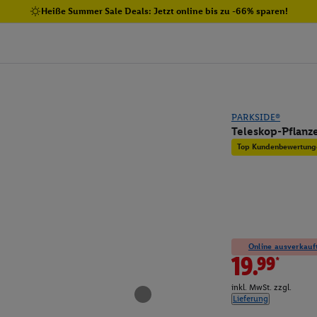
Heiße Summer Sale Deals: Jetzt online bis zu -66% sparen!
PARKSIDE®
Teleskop-Pflanze
Top Kundenbewertung
Online ausverkauft
19.99*
inkl. MwSt. zzgl.
Lieferung