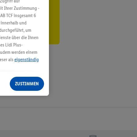
Zugriff auf
it Ihrer Zustimmung -
den
IAB TCF insgesamt
6
g innerhalb und
 durchgeführt, um
enste über die Ihnen
s Lidl Plus-
. Zudem werden einem
eser als
eigenständig
eren Diensten
Lidl-Dienste, Ihr
ZUSTIMMEN
echt - sowie Ihre
ch dem Speichern von
sogenannten
 zur Leistungs-/
ur technischen
n Ihr bestehendes Lidl