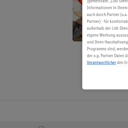
(gemeinsam: „Lidl-Diens
Informationen in Ihrem 
auch durch Partner (u.a
Partner) - für komforta
außerhalb der Lidl-Die
eigene Werbung auszust
und Ihren Haushaltsang
Programms sind, werden
der o.g. Partner Daten ü
Verantwortlicher
den Er
Die Erstellung personal
angereicherten Profilen
Kaufverhalten in den Li
genauen Standortdaten)
und/ oder dem Zugriff 
Segmenten). Im Zusamme
Erfolgsmessung der Wer
Sicherung und Optimie
Sofern Sie hier Ihre Zus