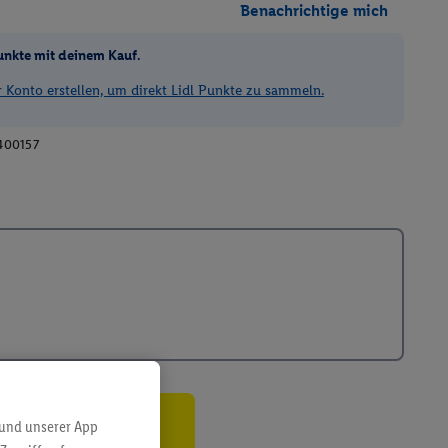
Benachrichtige mich
unkte mit deinem Kauf.
Konto erstellen, um direkt Lidl Punkte zu sammeln.
400157
 und unserer App
ren³²ᵃ