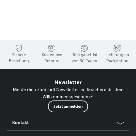
Sichere
Kostenlose
Rückgabefrist
Lieferung an
Bestellung
Retoure
von 30 Tagen
Packstation
Newsletter
Melde dich zum Lidl Newsletter an & sichere dir dein
Willkommensgeschenk⁷!
Jetzt anmelden
Kontakt