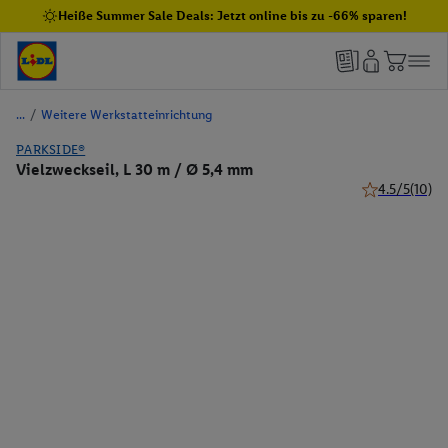
Heiße Summer Sale Deals: Jetzt online bis zu -66% sparen!
/
Weitere Werkstatteinrichtung
PARKSIDE®
Vielzweckseil, L 30 m / Ø 5,4 mm
4.5/5
(10)
4.5 von 5 Ste