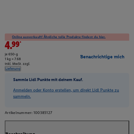
Online ausverkauft! Ähnliche tolle Produkte findest du hier.
4.99*
je 650-g
Benachrichtige mich
1 kg = 7.68
inkl. MwSt. zzgl.
Lieferung
Sammle Lidl Punkte mit deinem Kauf.
Anmelden oder Konto erstellen, um direkt Lidl Punkte zu
sammeln.
Artikelnummer:
100385127