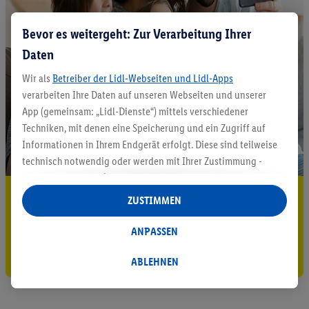
Bevor es weitergeht: Zur Verarbeitung Ihrer
Daten
Wir als
Betreiber der Lidl-Webseiten und Lidl-Apps
verarbeiten Ihre Daten auf unseren Webseiten und unserer
App (gemeinsam: „Lidl-Dienste“) mittels verschiedener
Techniken, mit denen eine Speicherung und ein Zugriff auf
Informationen in Ihrem Endgerät erfolgt. Diese sind teilweise
technisch notwendig oder werden mit Ihrer Zustimmung -
auch durch Partner (u.a.
als separat
oder gemeinsam
5.95 € Versand sparen³²ᵃ
Verantwortliche; im Zusammenhang mit dem IAB TCF
ZUSTIMMEN
insgesamt
6
Partner) - für komfortable Einstellungen, zur
Jetzt zum Newsletter anmelden
Statistik-Erstellung oder für personalisierte Werbung
ANPASSEN
innerhalb und außerhalb der Lidl-Dienste verwendet.
Gutschein sichern!
Datenverarbeitungen für personalisierte Werbung werden
ABLEHNEN
durchgeführt, um eigene Werbung auszusteuern und um
Dritten die Ausspielung von Werbung außerhalb der Lidl-